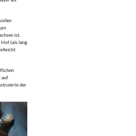
vollen
zum
chsen ist.
 Hof (als lang
elleicht
flichen
 auf
struierte der