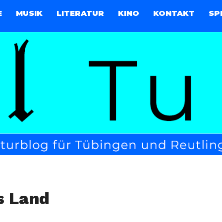
E
MUSIK
LITERATUR
KINO
KONTAKT
SP
s Land