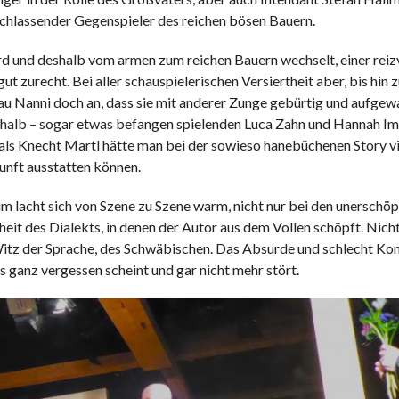
achlassender Gegenspieler des reichen bösen Bauern.
rd und deshalb vom armen zum reichen Bauern wechselt, einer reiz
t zurecht. Bei aller schauspielerischen Versiertheit aber, bis hin 
u Nanni doch an, dass sie mit anderer Zunge gebürtig und aufgewa
 deshalb – sogar etwas befangen spielenden Luca Zahn und Hannah Im
als Knecht Martl hätte man bei der sowieso hanebüchenen Story vi
unft ausstatten können.
m lacht sich von Szene zu Szene warm, nicht nur bei den unerschöp
eit des Dialekts, in denen der Autor aus dem Vollen schöpft. Nicht
Witz der Sprache, des Schwäbischen. Das Absurde und schlecht Kon
 ganz vergessen scheint und gar nicht mehr stört.