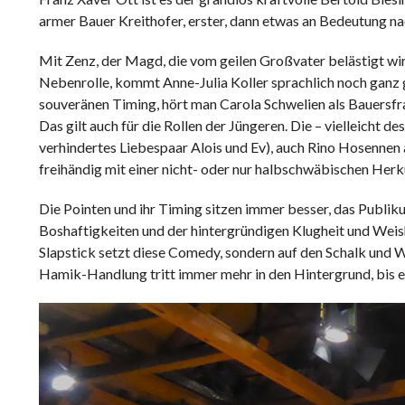
armer Bauer Kreithofer, erster, dann etwas an Bedeutung n
Mit Zenz, der Magd, die vom geilen Großvater belästigt wi
Nebenrolle, kommt Anne-Julia Koller sprachlich noch ganz gu
souveränen Timing, hört man Carola Schwelien als Bauersfra
Das gilt auch für die Rollen der Jüngeren. Die – vielleicht
verhindertes Liebespaar Alois und Ev), auch Rino Hosennen 
freihändig mit einer nicht- oder nur halbschwäbischen Herk
Die Pointen und ihr Timing sitzen immer besser, das Publiku
Boshaftigkeiten und der hintergründigen Klugheit und Weish
Slapstick setzt diese Comedy, sondern auf den Schalk und 
Hamik-Handlung tritt immer mehr in den Hintergrund, bis es