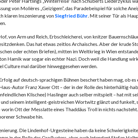
oder Peter Härtlings „Winterreise“ nach Schuberts Liederzyklus wa
ung von Molières „Geizigem“, das Paradebeispiel für solche Anei
ch klaren Inszenierung von
Siegfried Bühr
. Mit seiner Tür als Hau
en.
of, von Arm und Reich, Erbschleicherei, von knitzer Bauernschläue
esitzdenken. Das hat etwas zeitlos Archaisches. Aber der krude Sto
lschen oder echten Briefen), mitten im Weltkrieg in Wien entstande
nton Hamik war sogar ein echter Nazi. Doch weil die Handlung wirkl
ancel Culture mal darüber hinweggesehen werden.
Erfolg auf deutsch-sprachigen Bühnen beschert haben mag, ob es 
aus-Autor Franz Xaver Ott – der in der Rolle des hinterhältig-ha
feindlichen Klischee) Haslinger auch selber mitspielt – hat mit se
n und seinem intelligent-geistreichen Wortwitz glänzt und funkelt,
– worin Ott der Messlatte eines Thaddäus Troll in nichts nachsteht
eborener Schwabe hin.
szenierung. Die Lindenhof-Urgesteine haben da keine Schwierigkeit
inger in der Rolle des Großvaters, aber auch Intendant Stefan Hallm