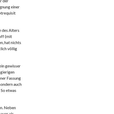
r der
gnung einer
ptrequisit
 des Alters
ff (mit
n, hat nichts
ich völlig
ein gewisser
bgierigen
iner Fassung
 sondern auch
. So etwas
en. Neben
ayer als