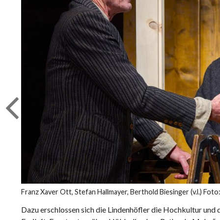
Franz Xaver Ott, Stefan Hallmayer, Berthold Biesinger (v.l.) Fot
Dazu erschlossen sich die Lindenhöfler die Hochkultur und