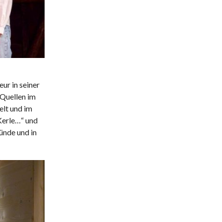
ur in seiner
 Quellen im
elt und im
Kerle…“ und
ünde und in