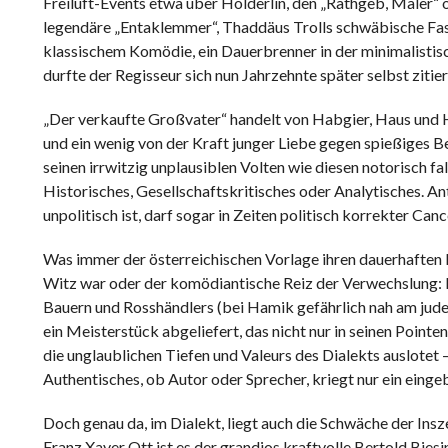
Freiluft-Events etwa über Hölderlin, den „Rathgeb, Maler“ 
legendäre „Entaklemmer“, Thaddäus Trolls schwäbische Fass
klassischem Komödie, ein Dauerbrenner in der minimalistis
durfte der Regisseur sich nun Jahrzehnte später selbst zitier
„Der verkaufte Großvater“ handelt von Habgier, Haus und H
und ein wenig von der Kraft junger Liebe gegen spießiges B
seinen irrwitzig unplausiblen Volten wie diesen notorisch fa
Historisches, Gesellschaftskritisches oder Analytisches. A
unpolitisch ist, darf sogar in Zeiten politisch korrekter C
Was immer der österreichischen Vorlage ihren dauerhaften 
Witz war oder der komödiantische Reiz der Verwechslung: H
Bauern und Rosshändlers (bei Hamik gefährlich nah am juden
ein Meisterstück abgeliefert, das nicht nur in seinen Pointe
die unglaublichen Tiefen und Valeurs des Dialekts auslotet 
Authentisches, ob Autor oder Sprecher, kriegt nur ein eing
Doch genau da, im Dialekt, liegt auch die Schwäche der In
Franz Xaver Ott ist es der grandios kraftvolle Bertold Bies