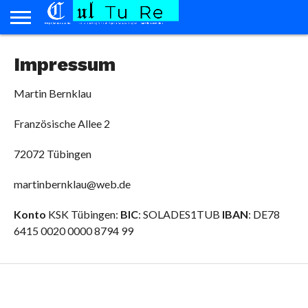
HOME
Impressum
AD
KUNST
BÜHNE
MUSIK
LITERATUR
KINO
KONTAKT
SPENDEN
PERSONAM
Martin Bernklau
Französische Allee 2
72072 Tübingen
martinbernklau@web.de
Konto
KSK Tübingen:
BIC
: SOLADES1TUB
IBAN
: DE78
6415 0020 0000 8794 99