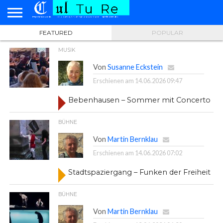
Ausgefeilte
Kammermusik
FEATURED
POPULAR
HOME
AD
KUNST
BÜHNE
MUSIK
LITERATUR
KINO
KONTAKT
SPENDEN
PERSONAM
MUSIK
Von
Susanne Eckstein
Erschienen am
14.06.2026 09:47
Bebenhausen – Sommer mit Concerto
BÜHNE
Von
Martin Bernklau
Erschienen am
14.06.2026 07:02
Stadtspaziergang – Funken der Freiheit
BÜHNE
Von
Martin Bernklau