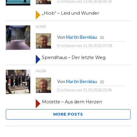
Erschienen am
13.06.2026 06:30
„Hiob“ – Leid und Wunder
KUNST
Von
Martin Bernklau
Erschienen am
11.06.2026 07:08
Spendhaus – Der letzte Weg
MUSIK
Von
Martin Bernklau
Erschienen am
31.05.2026 05:46
Motette – Aus dem Herzen
MORE POSTS