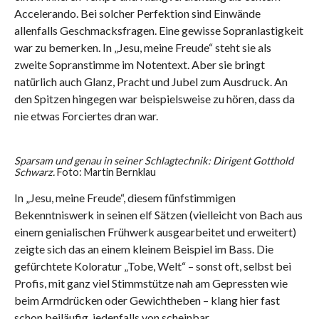
Accelerando. Bei solcher Perfektion sind Einwände
allenfalls Geschmacksfragen. Eine gewisse Sopranlastigkeit
war zu bemerken. In „Jesu, meine Freude“ steht sie als
zweite Sopranstimme im Notentext. Aber sie bringt
natürlich auch Glanz, Pracht und Jubel zum Ausdruck. An
den Spitzen hingegen war beispielsweise zu hören, dass da
nie etwas Forciertes dran war.
Sparsam und genau in seiner Schlagtechnik: Dirigent Gotthold
Schwarz.
Foto: Martin Bernklau
In „Jesu, meine Freude“, diesem fünfstimmigen
Bekenntniswerk in seinen elf Sätzen (vielleicht von Bach aus
einem genialischen Frühwerk ausgearbeitet und erweitert)
zeigte sich das an einem kleinem Beispiel im Bass. Die
gefürchtete Koloratur „Tobe, Welt“ – sonst oft, selbst bei
Profis, mit ganz viel Stimmstütze nah am Gepressten wie
beim Armdrücken oder Gewichtheben – klang hier fast
schon beiläufig, jedenfalls von scheinbar