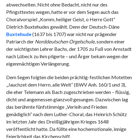
abwechselten. Nicht ohne Bedacht, nicht nur des
Pfingsttextes wegen, hatte er vor dem Segen auch das
Choralvorspiel „Komm, heiliger Geist, o Herre Gott“
Dietrich Buxtehudes gewählt. Denn der Deutsch-Däne
Buxtehude
(1637 bis 1707) war nicht nur prägender
Patriarch der
Norddeutschen Orgelschule
, sondern einer
der wichtigsten Lehrer Bachs, der 1705 zu Fuß von Arnstadt
nach Lübeck zu ihm pilgerte – und Ärger bekam wegen der
eigenmächtigen Verlängerung.
Dem Segen folgten die beiden prächtig-festlichen Motetten
„Jauchzet dem Herrn, alle Welt“ (BWV Anh. 160/1 und 3),
die eher Telemann als Bach zugeschrieben werden – flüssig,
dicht und angemessen glanzvoll gesungen. Dazwischen lag
das berühmte fünfstimmige „Verleih und Frieden
genädiglich“ nach dem Luther-Choral, das Heinrich Schütz
im letzten Jahr des Dreißigjährigen Krieges 1648
veröffentlicht hatte. Da füllte eine hochemotionale, innige
Feierlichkeit das Kirchenschiff.