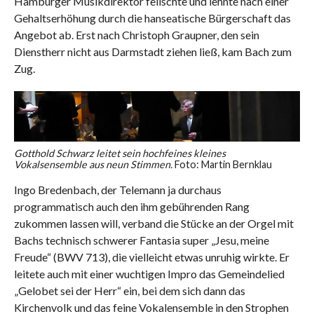
Hamburger Musikdirektor feilschte und lehnte nach einer
Gehaltserhöhung durch die hanseatische Bürgerschaft das
Angebot ab. Erst nach Christoph Graupner, den sein
Dienstherr nicht aus Darmstadt ziehen ließ, kam Bach zum
Zug.
Gotthold Schwarz leitet sein hochfeines kleines
Vokalsensemble aus neun Stimmen.
Foto: Martin Bernklau
Ingo Bredenbach, der Telemann ja durchaus
programmatisch auch den ihm gebührenden Rang
zukommen lassen will, verband die Stücke an der Orgel mit
Bachs technisch schwerer Fantasia super „Jesu, meine
Freude“ (BWV 713), die vielleicht etwas unruhig wirkte. Er
leitete auch mit einer wuchtigen Impro das Gemeindelied
„Gelobet sei der Herr“ ein, bei dem sich dann das
Kirchenvolk und das feine Vokalensemble in den Strophen