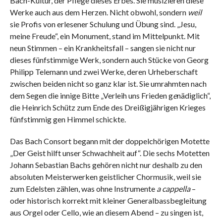
Bach-Kultur, der Pflege dieses Erbes. Sie musizieren diese
Werke auch aus dem Herzen. Nicht obwohl, sondern
weil
sie Profis von erlesener Schulung und Übung sind. „Jesu,
meine Freude“, ein Monument, stand im Mittelpunkt. Mit
neun Stimmen – ein Krankheitsfall – sangen sie nicht nur
dieses fünfstimmige Werk, sondern auch Stücke von Georg
Philipp Telemann und zwei Werke, deren Urheberschaft
zwischen beiden nicht so ganz klar ist. Sie umrahmten nach
dem Segen die innige Bitte „Verleih uns Frieden g
e
nädiglich“,
die Heinrich Schütz zum Ende des Dreißigjährigen Krieges
fünfstimmig gen Himmel schickte.
Das Bach Consort begann mit der doppelchörigen Motette
„Der Geist hilft unser Schwachheit auf“. Die sechs Motetten
Johann Sebastian Bachs gehören nicht nur deshalb zu den
absoluten Meisterwerken geistlicher Chormusik, weil sie
zum Edelsten zählen, was ohne Instrumente
a cappella
–
oder historisch korrekt mit kleiner Generalbassbegleitung
aus Orgel oder Cello, wie an diesem Abend – zu singen ist,