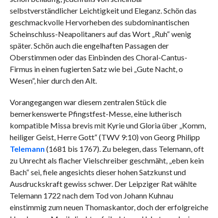
selbstverständlicher Leichtigkeit und Eleganz. Schön das
geschmackvolle Hervorheben des subdominantischen
Scheinschluss-Neapolitaners auf das Wort „Ruh“ wenig
später. Schön auch die engelhaften Passagen der
Oberstimmen oder das Einbinden des Choral-Cantus-
Firmus in einen fugierten Satz wie bei „Gute Nacht, o
Wesen“, hier durch den Alt.
Vorangegangen war diesem zentralen Stück die
bemerkenswerte Pfingstfest-Messe, eine lutherisch
kompatible Missa brevis mit Kyrie und Gloria über „Komm,
heiliger Geist, Herre Gott“ (TWV 9:10) von Georg Philipp
Telemann
(1681 bis 1767). Zu belegen, dass Telemann, oft
zu Unrecht als flacher Vielschreiber geschmäht, „eben kein
Bach“ sei, fiele angesichts dieser hohen Satzkunst und
Ausdruckskraft gewiss schwer. Der Leipziger Rat wählte
Telemann 1722 nach dem Tod von Johann Kuhnau
einstimmig zum neuen Thomaskantor, doch der erfolgreiche