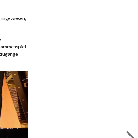
 hingewiesen,
e
Zusammenspiel
r zugange