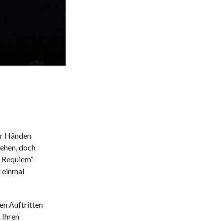
er Händen
ehen, doch
s Requiem“
t einmal
hen Auftritten
 Ihren