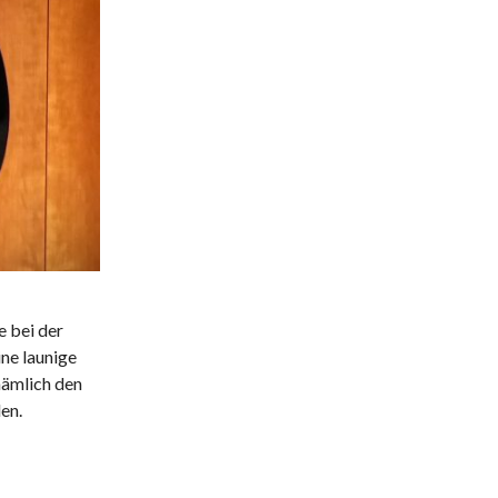
e bei der
ine launige
nämlich den
en.