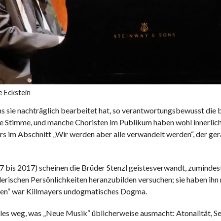
 Eckstein
 sie nachträglich bearbeitet hat, so verantwortungsbewusst die 
iche Stimme, und manche Choristen im Publikum haben wohl innerlic
s im Abschnitt „Wir werden aber alle verwandelt werden“, der ge
is 2017) scheinen die Brüder Stenzl geistesverwandt, zumindest 
lerischen Persönlichkeiten heranzubilden versuchen; sie haben ihn
chten“ war Killmayers undogmatisches Dogma.
lles weg, was „Neue Musik“ üblicherweise ausmacht: Atonalität, Se