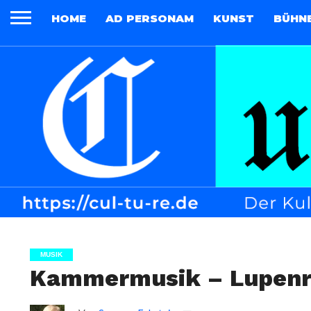
HOME
AD PERSONAM
KUNST
BÜHN
MUSIK
Kammermusik – Lupenr