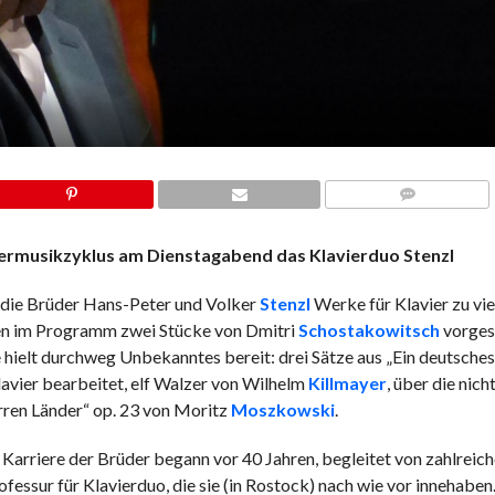
COMMENTS
ermusikzyklus am Dienstagabend das Klavierduo Stenzl
 die Brüder Hans-Peter und Volker
Stenzl
Werke für Klavier zu vi
en im Programm zwei Stücke von Dmitri
Schostakowitsch
vorges
 hielt durchweg Unbekanntes bereit: drei Sätze aus „Ein deutsche
avier bearbeitet, elf Walzer von Wilhelm
Killmayer
, über die nich
rren Länder“ op. 23 von Moritz
Moszkowski
.
le Karriere der Brüder begann vor 40 Jahren, begleitet von zahlreic
essur für Klavierduo, die sie (in Rostock) nach wie vor innehaben.