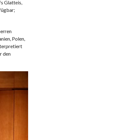
s Glatteis,
fügbar;
Herren
nien, Polen,
terpretiert
r den