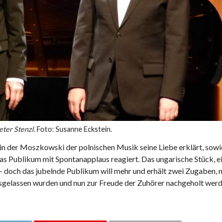
eter Stenzl.
Foto: Susanne Eckstein.
in der Moszkowski der polnischen Musik seine Liebe erklärt, sowi
 das Publikum mit Spontanapplaus reagiert. Das ungarische Stück, e
t – doch das jubelnde Publikum will mehr und erhält zwei Zugaben, 
sgelassen wurden und nun zur Freude der Zuhörer nachgeholt werd