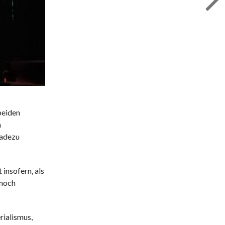
beiden
h
radezu
insofern, als
 noch
rialismus,