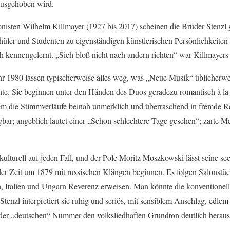
ausgehoben wird.
isten Wilhelm Killmayer (1927 bis 2017) scheinen die Brüder Stenzl 
Schüler und Studenten zu eigenständigen künstlerischen Persönlichkeite
ch kennengelernt. „Sich bloß nicht nach andern richten“ war Killmaye
hr 1980 lassen typischerweise alles weg, was „Neue Musik“ üblicherwei
te. Sie beginnen unter den Händen des Duos geradezu romantisch à la
dem die Stimmverläufe beinah unmerklich und überraschend in fremde 
gbar; angeblich lautet einer „Schon schlechtere Tage gesehen“; zarte Mel
ulturell auf jeden Fall, und der Pole Moritz Moszkowski lässt seine sec
er Zeit um 1879 mit russischen Klängen beginnen. Es folgen Salonstü
, Italien und Ungarn Reverenz erweisen. Man könnte die konventionelle
tenzl interpretiert sie ruhig und seriös, mit sensiblem Anschlag, edle
n der „deutschen“ Nummer den volksliedhaften Grundton deutlich heraus