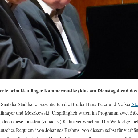
ierte beim Reutlinger Kammermusikzyklus am Dienstagabend das 
l der Stadthalle präsentierten die Brüder Hans-Peter und Volker
Ste
illmayer und Moszkowski. Ursprünglich waren im Programm zwei Stüc
 doch diese mussten (zunächst) Killmayer weichen. Die Werkfolge hi
deutsches Requiem“ von Johannes Brahms, von diesem selbst für vierhänd