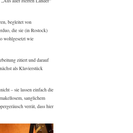
e „Aus aller Herren Länder“
ren, begleitet von
rduo, die sie (in Rostock)
so wohlgesetzt wie
beitung zitiert und darauf
unächst als Klavierstück
icht – sie lassen einfach die
n makellosem, sanglichem
ergeräusch verrät, dass hier