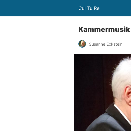
Cul Tu Re
Kammermusik 
Susanne Eckstein