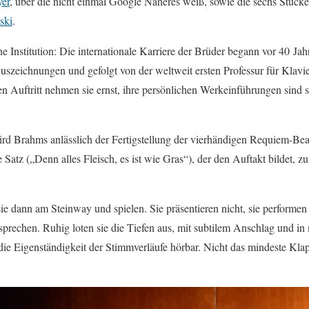
yer
, über die nicht einmal Google Näheres weiß, sowie die sechs Stück
ski
.
ne Institution: Die internationale Karriere der Brüder begann vor 40 Jah
uszeichnungen und gefolgt von der weltweit ersten Professur für Klavie
en Auftritt nehmen sie ernst, ihre persönlichen Werkeinführungen sind 
wird Brahms anlässlich der Fertigstellung der vierhändigen Requiem-Bear
 Satz („Denn alles Fleisch, es ist wie Gras“), der den Auftakt bildet, z
ie dann am Steinway und spielen. Sie präsentieren nicht, sie performen n
sprechen. Ruhig loten sie die Tiefen aus, mit subtilem Anschlag und i
e Eigenständigkeit der Stimmverläufe hörbar. Nicht das mindeste Klapp