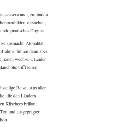
geistesverwandt, zumindest
n heranzubilden versuchen;
rs undogmatisches Dogma.
se ausmacht: Atonalität,
 Brahms, führen dann aber
Regionen wechseln. Leider
ancholie trifft leisen
hsteilige Reise „Aus aller
cke, die den Ländern
n Klischees brillant
m Ton und ausgeprägter
hört.