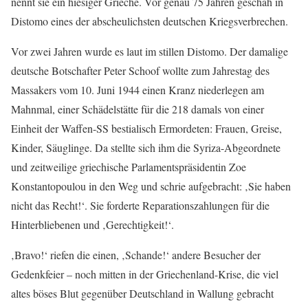
nennt sie ein hiesiger Grieche. Vor genau 75 Jahren geschah in
Distomo eines der abscheulichsten deutschen Kriegsverbrechen.
Vor zwei Jahren wurde es laut im stillen Distomo. Der damalige
deutsche Botschafter Peter Schoof wollte zum Jahrestag des
Massakers vom 10. Juni 1944 einen Kranz niederlegen am
Mahnmal, einer Schädelstätte für die 218 damals von einer
Einheit der Waffen-SS bestialisch Ermordeten: Frauen, Greise,
Kinder, Säuglinge. Da stellte sich ihm die Syriza-Abgeordnete
und zeitweilige griechische Parlamentspräsidentin Zoe
Konstantopoulou in den Weg und schrie aufgebracht: ‚Sie haben
nicht das Recht!‘. Sie forderte Reparationszahlungen für die
Hinterbliebenen und ‚Gerechtigkeit!‘.
‚Bravo!‘ riefen die einen, ‚Schande!‘ andere Besucher der
Gedenkfeier – noch mitten in der Griechenland-Krise, die viel
altes böses Blut gegenüber Deutschland in Wallung gebracht