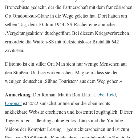
Bronzebüste gedacht, der die Partnerschaft mit dem französischen
Ort Oradour-sur-Glane in die Wege geleitet hat. Dort hatten am
selben Tag, dem 10. Juni 1944, SS-Rächer eine ähnliche
‚Vergeltungsaktion‘ durchgeführt. Bei diesem Kriegsverbrechen
ermordete die Waffen-SS mit rücksichtsloser Brutalität 642
Zivilisten.
Distomo ist ein stiller Ort. Man sieht nur wenige Menschen auf
den Straßen. Und sie wirken scheu. Mag sein, dass sie den
wenigen deutschen ‚Sühne-Touristen‘ aus dem Weg gehen.«
Anmerkung
: Der Roman: Martin Bernklau
„Liebe, Leid,
Corona“
ist 2022 zunächst online über die oben rechts
anklickbare Website erschienen und kostenfrei zugänglich. Dieser
Tage wird er – allerdings ohne Fotos, Links und die Youtube-
Videos der Komplett-Lesung – gedruckt erscheinen und ist zum
Preis von 30 € über die Kontaktadresse martinbernklau@web.de