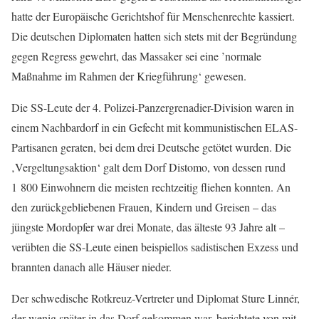
hatte der Europäische Gerichtshof für Menschenrechte kassiert.
Die deutschen Diplomaten hatten sich stets mit der Begründung
gegen Regress gewehrt, das Massaker sei eine ’normale
Maßnahme im Rahmen der Kriegführung‘ gewesen.
Die SS-Leute der 4. Polizei-Panzergrenadier-Division waren in
einem Nachbardorf in ein Gefecht mit kommunistischen ELAS-
Partisanen geraten, bei dem drei Deutsche getötet wurden. Die
‚Vergeltungsaktion‘ galt dem Dorf Distomo, von dessen rund
1 800 Einwohnern die meisten rechtzeitig fliehen konnten. An
den zurückgebliebenen Frauen, Kindern und Greisen – das
jüngste Mordopfer war drei Monate, das älteste 93 Jahre alt –
verübten die SS-Leute einen beispiellos sadistischen Exzess und
brannten danach alle Häuser nieder.
Der schwedische Rotkreuz-Vertreter und Diplomat Sture Linnér,
der wenig später in das Dorf gekommen war, berichtete von mit