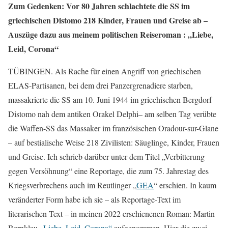
Zum Gedenken: Vor 80 Jahren schlachtete die SS im
griechischen Distomo 218 Kinder, Frauen und Greise ab –
Auszüge dazu aus meinem politischen Reiseroman : „Liebe,
Leid, Corona“
TÜBINGEN. Als Rache für einen Angriff von griechischen
ELAS-Partisanen, bei dem drei Panzergrenadiere starben,
massakrierte die SS am 10. Juni 1944 im griechischen Bergdorf
Distomo nah dem antiken Orakel Delphi– am selben Tag verübte
die Waffen-SS das Massaker im französischen Oradour-sur-Glane
– auf bestialische Weise 218 Zivilisten: Säuglinge, Kinder, Frauen
und Greise. Ich schrieb darüber unter dem Titel „Verbitterung
gegen Versöhnung“ eine Reportage, die zum 75. Jahrestag des
Kriegsverbrechens auch im Reutlinger „
GEA
“ erschien. In kaum
veränderter Form habe ich sie – als Reportage-Text im
literarischen Text – in meinen 2022 erschienenen Roman: Martin
Bernklau
„Liebe, Leid, Corona“
aufgenommen. Hier die zwei