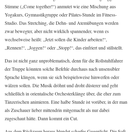
Stimme („Come together!“) anmutet wie eine Mischung aus
Yogakurs, Gymnastikgruppe oder Pilates-Stunde im Fitness-
Studio. Das Stretching, die Dehn- und Atemübungen werden
zwar bewegter, aber nicht wirklich spannender, wenn es
wechselweise heißt: „Jetzt sollen die Kinder arbeiten!“,
„Rennen!“, „Joggen!“ oder „Stopp!“, das einfriert und stillstellt.
Das ist nicht ganz unproblematisch, denn für die Rollstuhlfahrer
der Truppe könnten solche Befehle durchaus nach unsensibler
Sprache klingen, wenn sie sich beispielsweise hinwerfen oder
wälzen sollen. Die Musik dröhnt und droht düsterer und geht
schließlich in orientalische Orchesterklänge über, die eher zum
Tänzerischen animieren. Eine halbe Stunde ist vorüber, in der man
als Zuschauer lieber mittendrin mitgemacht als nur dabei
zugeschaut hätte. Dann kommt ein Cut.
Aus dem Rückraum heraus blendet scharfes Gegenlicht. Die Soft