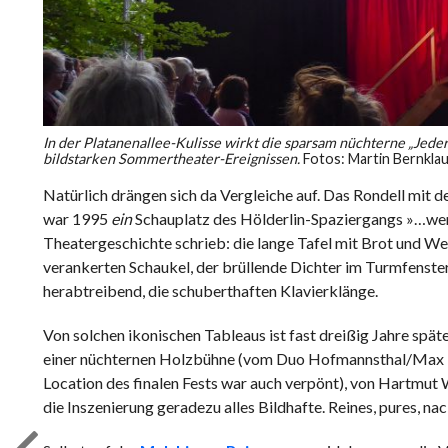
In der Platanenallee-Kulisse wirkt die sparsam nüchterne „Jed
bildstarken Sommertheater-Ereignissen.
Fotos: Martin Bernkla
Natürlich drängen sich da Vergleiche auf. Das Rondell mit 
war 1995
ein
Schauplatz des Hölderlin-Spaziergangs »…wenn
Theatergeschichte schrieb: die lange Tafel mit Brot und W
verankerten Schaukel, der brüllende Dichter im Turmfenste
herabtreibend, die schuberthaften Klavierklänge.
Von solchen ikonischen Tableaus ist fast dreißig Jahre spä
einer nüchternen Holzbühne (vom Duo Hofmannsthal/Max Rei
Location des finalen Fests war auch verpönt), von Hartmut
die Inszenierung geradezu alles Bildhafte. Reines, pures, nac