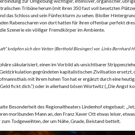
 Verbindung zur Umgebung wichtiger, intensiver, organischer, übrig
ralischen Tribüne herum (mit ihren 350 fast voll besetzten Plätze
ind das Schloss und sein Fünfeckturm zu sehen. Bloßer Hintergrund
den Rabenscharen von dort hatten für ihren offenbar perfekt dres
die Szenerie ein völliger Fremdkörper im Ambiente.
aft“ knöpfen sich den Vetter (Berthold Biesinger) vor. Links Bernhard H
häre säkularisiert, einen im Vorbild als unsichtbarer Strippenzieh
eldzirkulation gegründeten kapitalistischen Zivilisation ersetzt, 
fmannsthals mit ihrem hohen Ton hat er ergänzt durch eine heutig
. Geld fickt dich.“) oder in allerhand bösen Wortwitz („Die Angst k
e alte Besonderheit des Regionaltheaters Lindenhof eingebaut: „Jet
ren moribunden Mann an, den Franz Xaver Ott etwas leiser, etwas 
er zum Todgeweihten, der um Nähe, Gnade, Beistand bettelt.