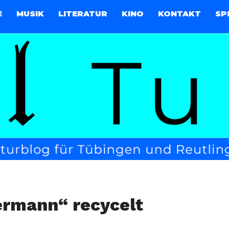
E
MUSIK
LITERATUR
KINO
KONTAKT
SP
rmann“ recycelt