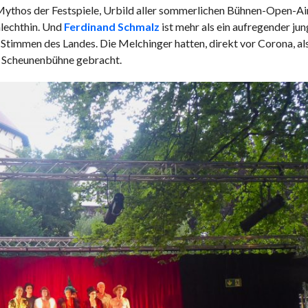
ythos der Festspiele, Urbild aller sommerlichen Bühnen-Open-Air
hlechthin. Und
Ferdinand Schmalz
ist mehr als ein aufregender jun
n Stimmen des Landes. Die Melchinger hatten, direkt vor Corona, als
e Scheunenbühne gebracht.