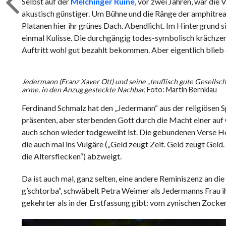
Selbst auf der
Melchinger Ruine
, vor zwei Jahren, war die
akustisch günstiger. Um Bühne und die Ränge der amphitreat
Platanen hier ihr grünes Dach. Abendlicht. Im Hintergrund s
einmal Kulisse. Die durchgängig todes-symbolisch krächzen
Auftritt wohl gut bezahlt bekommen. Aber eigentlich blieb 
Jedermann (Franz Xaver Ott) und seine „teuflisch gute Gesellsch
arme, in den Anzug gesteckte Nachbar.
Foto: Martin Bernklau
Ferdinand Schmalz hat den „Jedermann“ aus der religiösen Sp
präsenten, aber sterbenden Gott durch die Macht einer auf G
auch schon wieder todgeweiht ist. Die gebundenen Verse Ho
die auch mal ins Vulgäre („Geld zeugt Zeit. Geld zeugt Geld
die Altersflecken“) abzweigt.
Da ist auch mal, ganz selten, eine andere Reminiszenz an di
g’schtorba“, schwäbelt Petra Weimer als Jedermanns Frau ih
gekehrter als in der Erstfassung gibt: vom zynischen Zock