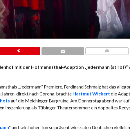
COMMENTS
ndenhof mit der Hofmannsthal-Adaption „jedermann (stirbt)“ 
sthals „Jedermann“ Premiere. Ferdinand Schmalz hat das allego
i Jahren, direkt nach Corona, brachte
Hartmut Wickert
die Adapt
nhofs
auf die Melchinger Burgruine. Am Donnerstagabend war auf
ten Inszenierung als Tübinger Theatersommer: ein doppeltes Recyc
mann
“ und sein hoher Ton so präsent wie es den Deutschen vielleich