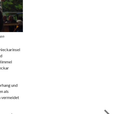
ren
 Neckarinsel
nd
 Himmel
eckar
orhang und
n als
n vermeidet