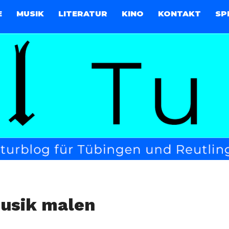
E
MUSIK
LITERATUR
KINO
KONTAKT
SP
Musik malen