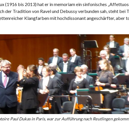
x (1916 bis 2013) hat er in memoriam ein sinfonisches „Affettuo
ch der Tradition von Ravel und Debussy verbunden sah, steht bei 
acettenreicher Klangfarben mit hochdissonant angeschärfter, aber t
toire Paul Dukas in Paris, war zur Aufführung nach Reutlingen gekom