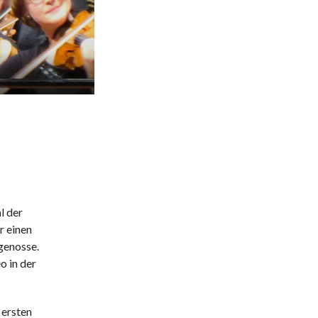
l der
r einen
genosse.
o in der
 ersten