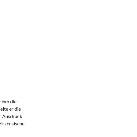
 ihm die
elte er die
er Ausdruck
zirzensische