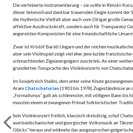
Die verfeinerte Instrumentierung – sie sollte in Rimski-Kor
dieser liebevoll und dankbar trauernden Elegie kommt der S
die rhythmische Vielfalt aber auch vom Dirigat große Genau
affektive Ausdruckskraft, sondern auch für Transparenz Gewä
angereisten Komponisten für eine freundschaftliche Umarm
Zwar ist Kristóf Baráti Ungarn und der reichen musikalisch
aber sein Violinspiel zeigt viel eher jene luzide französisch
schmachtenden Zigeunergeigern zuschrieb. An einer weiteren
grundierten Tonsprache des Violinkonzerts von Chatschatur
Im Sowjetreich Stalins, dem unter seine Knute gezwungenen
Aram
Chatschaturian
(1903 bis 1978) Zugeständnisse an 
„Formalismus“ galt als schlimmster, mit völligem Bann bis
mussten einem erzwungenen Primat folkloristischer Traditio
Sein Violinkonzert freilich, klassisch dreisätzig, schuf Chat
aserbaidschanischer und georgischer Volksmusik an Tänzen un
Glücks“ heraus und widmete das ausgesprochen geigerische