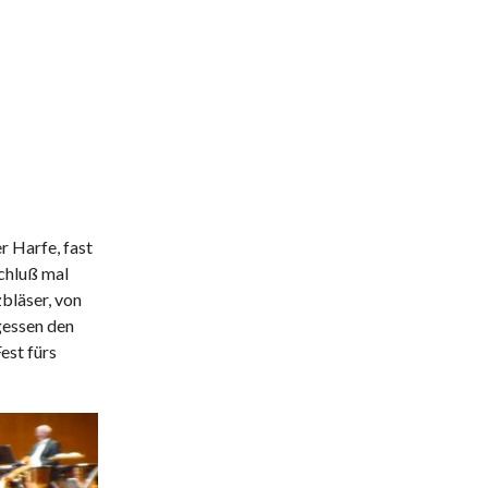
r Harfe, fast
chluß mal
zbläser, von
gessen den
est fürs