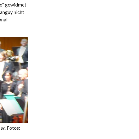
so“ gewidmet,
Tanguy nicht
onal
men.
Fotos: