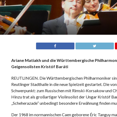
Ariane Matiakh und die Württembergische Philharmonie
Geigensolisten Kristóf Baráti
REUTLINGEN. Die Württembergischen Philharmoniker sind 
Reutlinger Stadthalle in die neue Spielzeit gestartet. Die 
Schwerpunkt: zum Russischen mit Rimski-Korsakow und Chat
Hinzu trat als großartiger Violinsolist der Ungar Kristóf B
„Scheherazade“ unbedingt besondere Erwähnung finden mu
Der 1968 im normannischen Caen geborene Éric Tanguy mag 