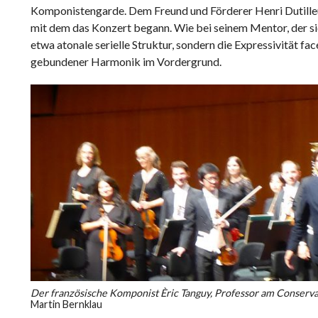
Komponistengarde. Dem Freund und Förderer Henri Dutilleu
mit dem das Konzert begann. Wie bei seinem Mentor, der si
etwa atonale serielle Struktur, sondern die Expressivität f
gebundener Harmonik im Vordergrund.
Der französische Komponist Èric Tanguy, Professor am Conserva
Martin Bernklau