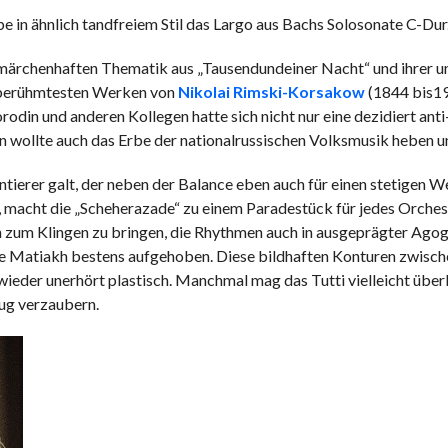
be in ähnlich tandfreiem Stil das Largo aus Bachs Solosonate C-Dur
er märchenhaften Thematik aus „Tausendundeiner Nacht“ und ihrer 
n berühmtesten Werken von
Nikolai Rimski-Korsakow
(1844 bis190
in und anderen Kollegen hatte sich nicht nur eine dezidiert anti
n wollte auch das Erbe der nationalrussischen Volksmusik heben u
ierer galt, der neben der Balance eben auch für einen stetigen W
acht die „Scheherazade“ zu einem Paradestück für jedes Orchest
 zum Klingen zu bringen, die Rhythmen auch in ausgeprägter Agog
e Matiakh bestens aufgehoben. Diese bildhaften Konturen zwisch
der unerhört plastisch. Manchmal mag das Tutti vielleicht über
nug verzaubern.