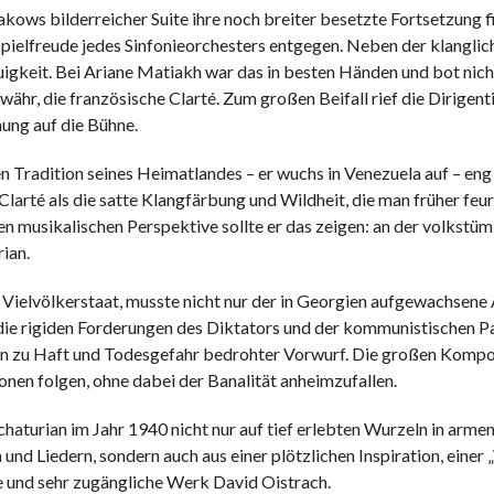
sakows bilderreicher Suite ihre noch breiter besetzte Fortsetzung f
pielfreude jedes Sinfonieorchesters entgegen. Neben der klanglic
igkeit. Bei Ariane Matiakh war das in besten Händen und bot nicht
hr, die französische Clarté. Zum großen Beifall rief die Dirigent
ung auf die Bühne.
en Tradition seines Heimatlandes – er wuchs in Venezuela auf – en
e Clarté als die satte Klangfärbung und Wildheit, die man früher feu
 musikalischen Perspektive sollte er das zeigen: an der volkstüm
ian.
 Vielvölkerstaat, musste nicht nur der in Georgien aufgewachsene
die rigiden Forderungen des Diktators und der kommunistischen P
 hin zu Haft und Todesgefahr bedrohter Vorwurf. Die großen Komp
nen folgen, ohne dabei der Banalität anheimzufallen.
schaturian im Jahr 1940 nicht nur auf tief erlebten Wurzeln in armen
d Liedern, sondern auch aus einer plötzlichen Inspiration, einer 
 und sehr zugängliche Werk David Oistrach.