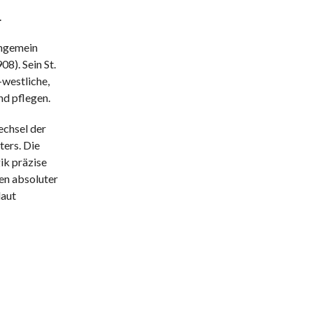
.
ungemein
8). Sein St.
-westliche,
nd pflegen.
echsel der
ers. Die
ik präzise
en absoluter
laut