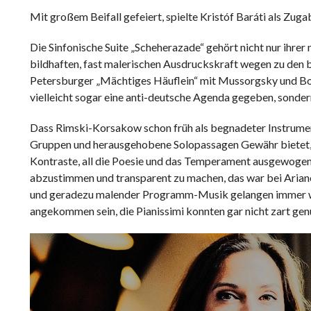
Mit großem Beifall gefeiert, spielte Kristóf Baráti als Zuga
Die Sinfonische Suite „Scheherazade“ gehört nicht nur ihr
bildhaften, fast malerischen Ausdruckskraft wegen zu de
Petersburger „Mächtiges Häuflein“ mit Mussorgsky und Borod
vielleicht sogar eine anti-deutsche Agenda gegeben, sonder
Dass Rimski-Korsakow schon früh als begnadeter Instrument
Gruppen und herausgehobene Solopassagen Gewähr bietet, m
Kontraste, all die Poesie und das Temperament ausgewogen
abzustimmen und transparent zu machen, das war bei Arian
und geradezu malender Programm-Musik gelangen immer wie
angekommen sein, die Pianissimi konnten gar nicht zart ge