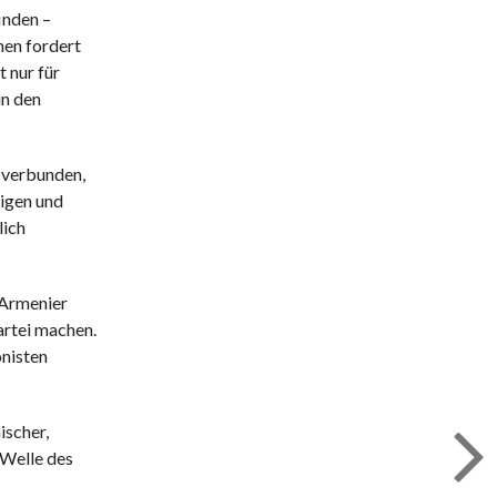
inden –
hen fordert
 nur für
in den
g verbunden,
rigen und
lich
 Armenier
artei machen.
onisten
ischer,
„Welle des