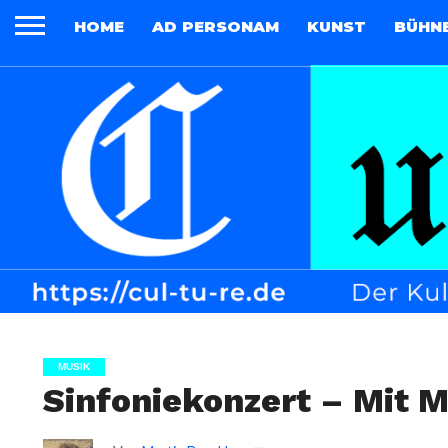
HOME
AD PERSONAM
KUNST
BÜHN
MUSIK
Sinfoniekonzert – Mit 