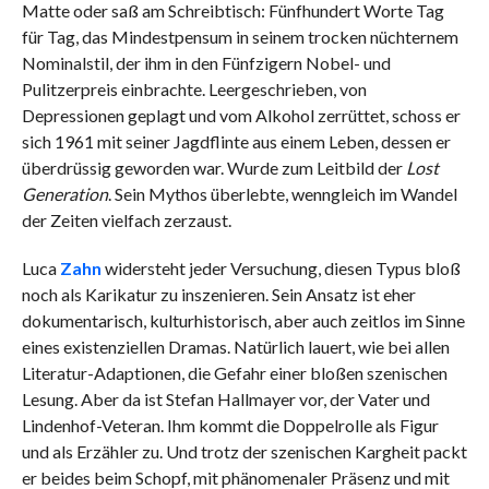
Matte oder saß am Schreibtisch: Fünfhundert Worte Tag
für Tag, das Mindestpensum in seinem trocken nüchternem
Nominalstil, der ihm in den Fünfzigern Nobel- und
Pulitzerpreis einbrachte. Leergeschrieben, von
Depressionen geplagt und vom Alkohol zerrüttet, schoss er
sich 1961 mit seiner Jagdflinte aus einem Leben, dessen er
überdrüssig geworden war. Wurde zum Leitbild der
Lost
Generation
. Sein Mythos überlebte, wenngleich im Wandel
der Zeiten vielfach zerzaust.
Luca
Zahn
widersteht jeder Versuchung, diesen Typus bloß
noch als Karikatur zu inszenieren. Sein Ansatz ist eher
dokumentarisch, kulturhistorisch, aber auch zeitlos im Sinne
eines existenziellen Dramas. Natürlich lauert, wie bei allen
Literatur-Adaptionen, die Gefahr einer bloßen szenischen
Lesung. Aber da ist Stefan Hallmayer vor, der Vater und
Lindenhof-Veteran. Ihm kommt die Doppelrolle als Figur
und als Erzähler zu. Und trotz der szenischen Kargheit packt
er beides beim Schopf, mit phänomenaler Präsenz und mit