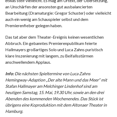
etwas steif vielleicht. Es mag am Urtext, der Übersetzung,
an Unschärfen der ansonsten gut ausbalancierten
Bearbeitung (Dramaturgie: Gregor Schuster) oder vielleicht
auch ein wenig am Schauspieler selbst und dem
Premierenfieber gelegen haben.
Das tat aber dem Theater-Ereignis keinen wesentlichen
Abbruch. Ein gebanntes Premierenpublikum feierte
Hallmayers großartiges Solo und Luca Zahns puristisch
klare Inszenierung mit langem, zu Beifallsstürmen
anschwellendem Applaus.
Info:
Die nächsten Spieltermine von Luca Zahns
Hemingway-Adaption „Der alte Mann und das Meer“ mit
Stafan Hallmayer am Melchinger Lindenhof sind am
heutigen Samstag, 15. Mai, 19.30 Uhr, sowie an den drei
Abenden des kommenden Wochenendes.
Das Stück ist
übrigens eine Koproduktion mit dem Altonaer Theater in
Hamburg.