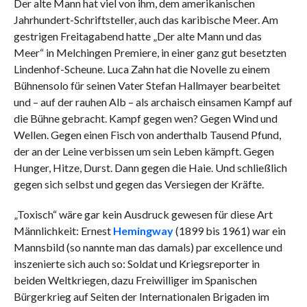
Der alte Mann hat viel von ihm, dem amerikanischen
Jahrhundert-Schriftsteller, auch das karibische Meer. Am
gestrigen Freitagabend hatte „Der alte Mann und das
Meer“ in Melchingen Premiere, in einer ganz gut besetzten
Lindenhof-Scheune. Luca Zahn hat die Novelle zu einem
Bühnensolo für seinen Vater Stefan Hallmayer bearbeitet
und – auf der rauhen Alb – als archaisch einsamen Kampf auf
die Bühne gebracht. Kampf gegen wen? Gegen Wind und
Wellen. Gegen einen Fisch von anderthalb Tausend Pfund,
der an der Leine verbissen um sein Leben kämpft. Gegen
Hunger, Hitze, Durst. Dann gegen die Haie. Und schließlich
gegen sich selbst und gegen das Versiegen der Kräfte.
„Toxisch“ wäre gar kein Ausdruck gewesen für diese Art
Männlichkeit: Ernest
Hemingway
(1899 bis 1961) war ein
Mannsbild (so nannte man das damals) par excellence und
inszenierte sich auch so: Soldat und Kriegsreporter in
beiden Weltkriegen, dazu Freiwilliger im Spanischen
Bürgerkrieg auf Seiten der Internationalen Brigaden im