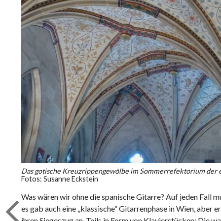
Das gotische Kreuzrippengewölbe im Sommerrefektorium der ei
Fotos: Susanne Eckstein
Was wären wir ohne die spanische Gitarre? Auf jeden Fall m
es gab auch eine „klassische“ Gitarrenphase in Wien, aber 
ihren Siegeszug an. Teils in Form von Klavierstücken: Die w