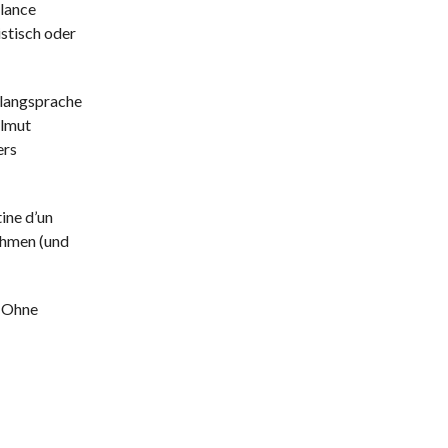
alance
istisch oder
Klangsprache
elmut
ers
ine d’un
thmen (und
. Ohne