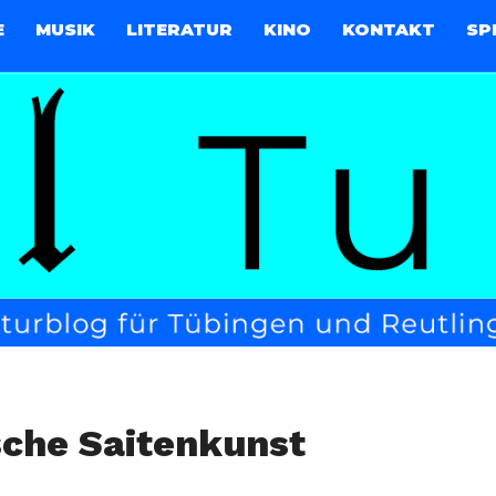
E
MUSIK
LITERATUR
KINO
KONTAKT
SP
sche Saitenkunst