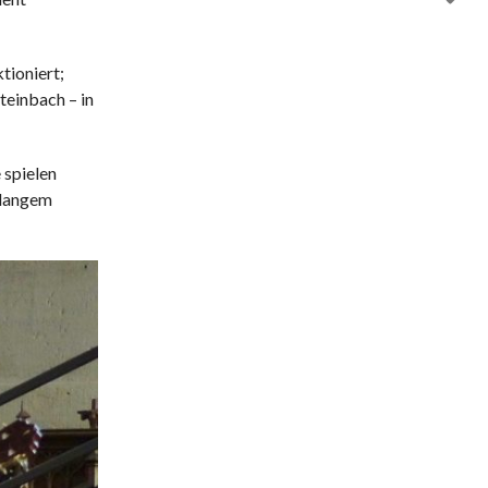
tioniert;
teinbach – in
 spielen
t langem