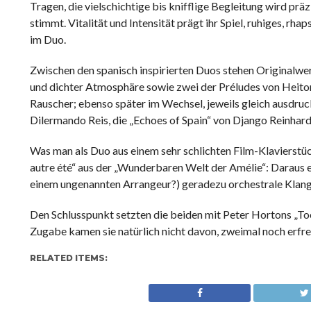
Tragen, die vielschichtige bis knifflige Begleitung wird prä
stimmt. Vitalität und Intensität prägt ihr Spiel, ruhiges, r
im Duo.
Zwischen den spanisch inspirierten Duos stehen Originalwer
und dichter Atmosphäre sowie zwei der Préludes von Heitor
Rauscher; ebenso später im Wechsel, jeweils gleich ausdrucks
Dilermando Reis, die „Echoes of Spain“ von Django Reinhardt
Was man als Duo aus einem sehr schlichten Film-Klavierst
autre été“ aus der „Wunderbaren Welt der Amélie“: Daraus 
einem ungenannten Arrangeur?) geradezu orchestrale Klang
Den Schlusspunkt setzten die beiden mit Peter Hortons „To
Zugabe kamen sie natürlich nicht davon, zweimal noch erfreu
RELATED ITEMS: