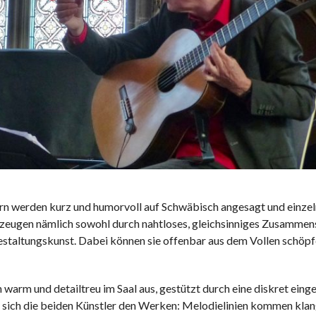
n werden kurz und humorvoll auf Schwäbisch angesagt und einzel
erzeugen nämlich sowohl durch nahtloses, gleichsinniges Zusammens
estaltungskunst. Dabei können sie offenbar aus dem Vollen schöpfe
ch warm und detailtreu im Saal aus, gestützt durch eine diskret eing
en sich die beiden Künstler den Werken: Melodielinien kommen kl