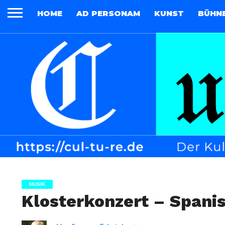
HOME
AD PERSONAM
KUNST
BÜHN
MUSIK
Klosterkonzert – Spani