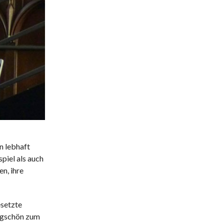
n lebhaft
piel als auch
n, ihre
esetzte
angschön zum