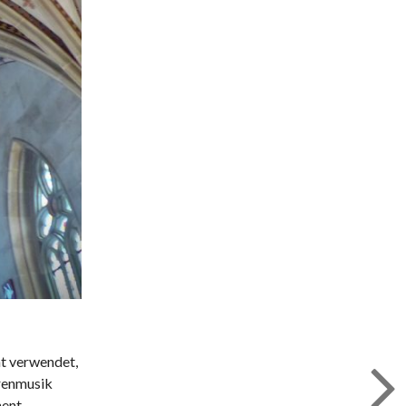
nt verwendet,
rrenmusik
ment