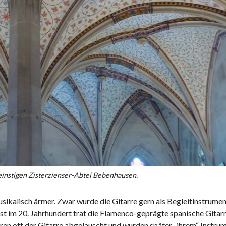
nstigen Zisterzienser-Abtei Bebenhausen.
usikalisch ärmer. Zwar wurde die Gitarre gern als Begleitinstrume
erst im 20. Jahrhundert trat die Flamenco-geprägte spanische Gita
aren oft der Gitarre abgelauscht und wurden später „ihrem“ Instru