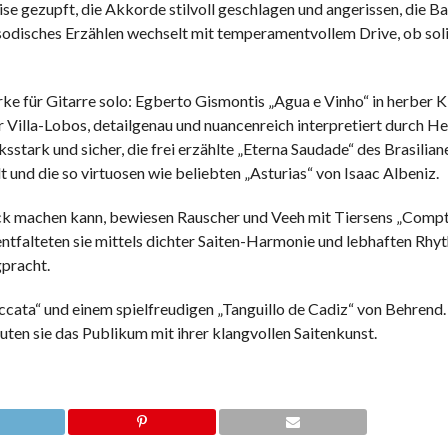
zise gezupft, die Akkorde stilvoll geschlagen und angerissen, die B
hapsodisches Erzählen wechselt mit temperamentvollem Drive, ob sol
ke für Gitarre solo: Egberto Gismontis „Agua e Vinho“ in herber 
 Villa-Lobos, detailgenau und nuancenreich interpretiert durch H
stark und sicher, die frei erzählte „Eterna Saudade“ des Brasilian
 und die so virtuosen wie beliebten „Asturias“ von Isaac Albeniz.
ück machen kann, bewiesen Rauscher und Veeh mit Tiersens „Compt
entfalteten sie mittels dichter Saiten-Harmonie und lebhaften Rhy
pracht.
ccata“ und einem spielfreudigen „Tanguillo de Cadiz“ von Behrend
ten sie das Publikum mit ihrer klangvollen Saitenkunst.