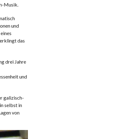
mm-Musik.
amatisch
ionen und
 eines
erklingt das
ng drei Jahre
essenheit und
r galizisch-
n selbst in
 Lagen von