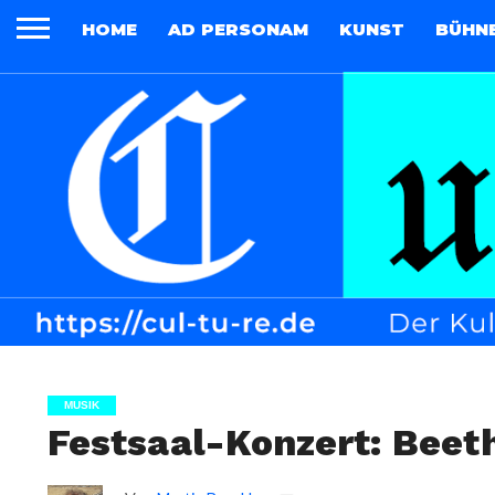
HOME
AD PERSONAM
KUNST
BÜHN
MUSIK
Festsaal-Konzert: Beet