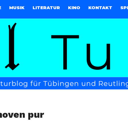
E
MUSIK
LITERATUR
KINO
KONTAKT
SP
hoven pur