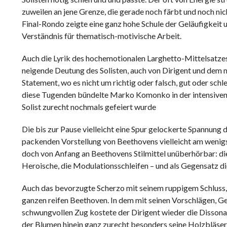
zuweilen an jene Grenze, die gerade noch färbt und noch ni
Final-Rondo zeigte eine ganz hohe Schule der Geläufigkeit 
Verständnis für thematisch-motivische Arbeit.
Auch die Lyrik des hochemotionalen Larghetto-Mittelsatze
neigende Deutung des Solisten, auch von Dirigent und dem m
Statement, wo es nicht um richtig oder falsch, gut oder sch
diese Tugenden bündelte Marko Komonko in der intensiven Z
Solist zurecht nochmals gefeiert wurde
Die bis zur Pause vielleicht eine Spur gelockerte Spannung
packenden Vorstellung von Beethovens vielleicht am wenigs
doch von Anfang an Beethovens Stilmittel unüberhörbar: d
Heroische, die Modulationsschleifen – und als Gegensatz die
Auch das bevorzugte Scherzo mit seinem ruppigem Schluss, 
ganzen reifen Beethoven. In dem mit seinen Vorschlägen, 
schwungvollen Zug kostete der Dirigent wieder die Dissonan
der Blumen hinein ganz zurecht besonders seine Holzbläser