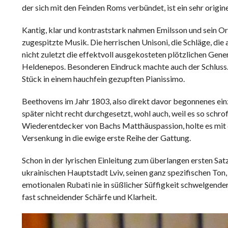
der sich mit den Feinden Roms verbündet, ist ein sehr orig
Kantig, klar und kontraststark nahmen Emilsson und sein Orc
zugespitzte Musik. Die herrischen Unisoni, die Schläge, die
nicht zuletzt die effektvoll ausgekosteten plötzlichen Gen
Heldenepos. Besonderen Eindruck machte auch der Schluss.
Stück in einem hauchfein gezupften Pianissimo.
Beethovens im Jahr 1803, also direkt davor begonnenes einz
später nicht recht durchgesetzt, wohl auch, weil es so schr
Wiederentdecker von Bachs Matthäuspassion, holte es mit 
Versenkung in die ewige erste Reihe der Gattung.
Schon in der lyrischen Einleitung zum überlangen ersten S
ukrainischen Hauptstadt Lviv, seinen ganz spezifischen Ton
emotionalen Rubati nie in süßlicher Süffigkeit schwelgender
fast schneidender Schärfe und Klarheit.