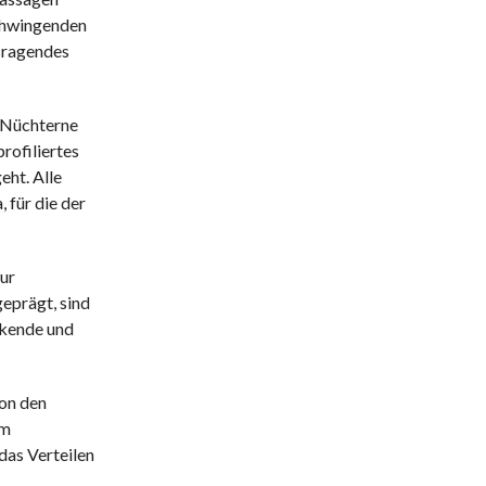
schwingenden
usragendes
s Nüchterne
rofiliertes
eht. Alle
 für die der
zur
eprägt, sind
ckende und
hon den
em
das Verteilen