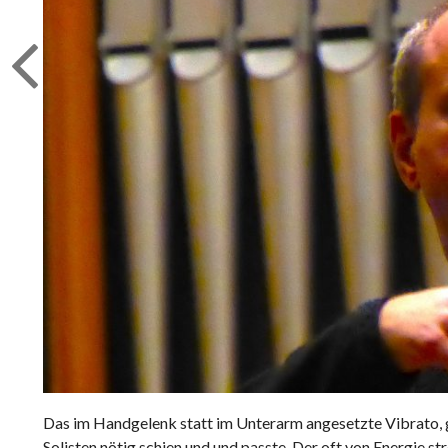
Das im Handgelenk statt im Unterarm angesetzte Vibrato, g
Solisten nötig schien und und passte. Der oft von Energie s