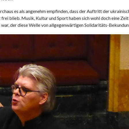
rchaus es als angenehm empfinden, dass der Auftritt der ukrainis
ei blieb. Musik, Kultur und Sport haben sich wohl doch eine Zeitl
un war, der diese Welle von allgegenwärtigen Solidaritäts-Bekundun