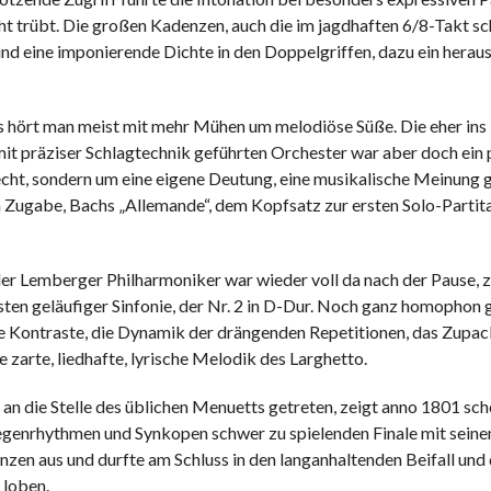
cht trübt. Die großen Kadenzen, auch die im jagdhaften 6/8-Takt 
und eine imponierende Dichte in den Doppelgriffen, dazu ein hera
s hört man meist mit mehr Mühen um melodiöse Süße. Die eher in
it präziser Schlagtechnik geführten Orchester war aber doch ein p
lecht, sondern um eine eigene Deutung, eine musikalische Meinung g
ugabe, Bachs „Allemande“, dem Kopfsatz zur ersten Solo-Partita,
 der Lemberger Philharmoniker war wieder voll da nach der Pause, 
ten geläufiger Sinfonie, der Nr. 2 in D-Dur. Noch ganz homophon g
ie Kontraste, die Dynamik der drängenden Repetitionen, das Zupa
 zarte, liedhafte, lyrische Melodik des Larghetto.
an die Stelle des üblichen Menuetts getreten, zeigt anno 1801 sc
Gegenrhythmen und Synkopen schwer zu spielenden Finale mit sein
zen aus und durfte am Schluss in den langanhaltenden Beifall und 
 loben.