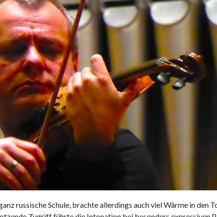
anz russische Schule, brachte allerdings auch viel Wärme in den T
trotzende Zugriff führte die Intonation bei besonders expressiven 