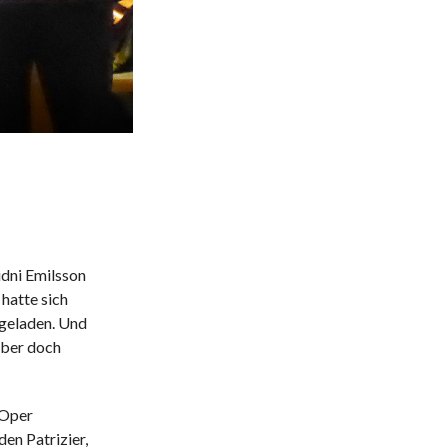
dni Emilsson
hatte sich
ngeladen. Und
 aber doch
 Oper
en Patrizier,