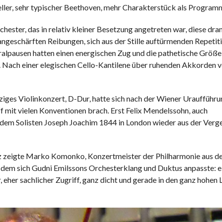
ineller, sehr typischer Beethoven, mehr Charakterstück als Progra
hester, das in relativ kleiner Besetzung angetreten war, diese dr
 angeschärften Reibungen, sich aus der Stille auftürmenden Repetit
eralpausen hatten einen energischen Zug und die pathetische Größe
 Nach einer elegischen Cello-Kantilene über ruhenden Akkorden v
iges Violinkonzert, D-Dur, hatte sich nach der Wiener Uraufführu
off mit vielen Konventionen brach. Erst Felix Mendelssohn, auch
dem Solisten Joseph Joachim 1844 in London wieder aus der Verg
atz zeigte Marko Komonko, Konzertmeister der Philharmonie aus de
, dem sich Gudni Emilssons Orchesterklang und Duktus anpasste: ei
, eher sachlicher Zugriff, ganz dicht und gerade in den ganz hohen