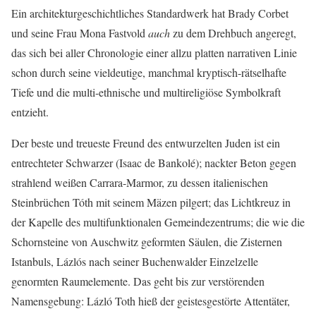
Ein architekturgeschichtliches Standardwerk hat Brady Corbet
und seine Frau Mona Fastvold
auch
zu dem Drehbuch angeregt,
das sich bei aller Chronologie einer allzu platten narrativen Linie
schon durch seine vieldeutige, manchmal kryptisch-rätselhafte
Tiefe und die multi-ethnische und multireligiöse Symbolkraft
entzieht.
Der beste und treueste Freund des entwurzelten Juden ist ein
entrechteter Schwarzer (Isaac de Bankolé); nackter Beton gegen
strahlend weißen Carrara-Marmor, zu dessen italienischen
Steinbrüchen Tóth mit seinem Mäzen pilgert; das Lichtkreuz in
der Kapelle des multifunktionalen Gemeindezentrums; die wie die
Schornsteine von Auschwitz geformten Säulen, die Zisternen
Istanbuls, Lázlós nach seiner Buchenwalder Einzelzelle
genormten Raumelemente. Das geht bis zur verstörenden
Namensgebung: Lázló Toth hieß der geistesgestörte Attentäter,