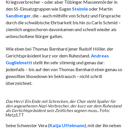
Kriegsverbrecher – oder aber Tübinger Massenmörder in
den SS-Einsatzgruppen wie Eugen
Steimle
oder Martin
Sandberger
, die – auch mithilfe von Schutz und Fürsprache
durch die schwäbische Ehrbarkeit bis hin zu Carlo Schmid –
ziemlich ungeschoren davonkamen und schnell wieder als
unbescholtene Bürger galten.
Wie eben bei Thomas Bernhard jener Rudolf Höller, der
Gerichtspräsident kurz vor dem Ruhestand.
Andreas
Guglielmetti
stellt ihn sehr stimmig und genau dar:
jedenfalls – bis auf den von Thomas Bernhard eben genau so
gewollten Showdown im Sektrausch – nicht schrill
überzeichnet.
Das Herz! Ein Ende mit Schrecken, der Chor steht Spalier für
den angesehenen Nazi-Verbrecher, der kurz vor dem Ruhestand
als Gertichtspräsident sein Zeitliches segnen muss..
. Foto:
Metz/LTT
Seine Schwester Vera (
Katja Uffelmann
), mit der ihn neben