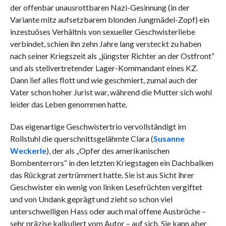
der offenbar unausrottbaren Nazi-Gesinnung (in der
Variante mitz aufsetzbarem blonden Jungmädel-Zopf) ein
inzestuöses Verhältnis von sexueller Geschwisterliebe
verbindet, schien ihn zehn Jahre lang versteckt zu haben
nach seiner Kriegszeit als „jüngster Richter an der Ostfront“
und als stellvertretender Lager-Kommandant eines KZ.
Dann lief alles flott und wie geschmiert, zumal auch der
Vater schon hoher Jurist war, während die Mutter sich wohl
leider das Leben genommen hatte.
Das eigenartige Geschwistertrio vervollständigt im
Rollstuhl die querschnittsgelähmte Clara (
Susanne
Weckerle
), der als „Opfer des amerikanischen
Bombenterrors“ in den letzten Kriegstagen ein Dachbalken
das Rückgrat zertrümmert hatte. Sie ist aus Sicht ihrer
Geschwister ein wenig von linken Lesefrüchten vergiftet
und von Undank geprägt und zieht so schon viel
unterschwelligen Hass oder auch mal offene Ausbrüche –
sehr präzise kalkuliert vom Autor – auf sich. Sie kann aber