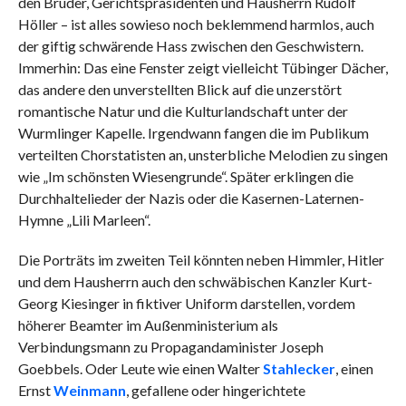
den Bruder, Gerichtspräsidenten und Hausherrn Rudolf
Höller – ist alles sowieso noch beklemmend harmlos, auch
der giftig schwärende Hass zwischen den Geschwistern.
Immerhin: Das eine Fenster zeigt vielleicht Tübinger Dächer,
das andere den unverstellten Blick auf die unzerstört
romantische Natur und die Kulturlandschaft unter der
Wurmlinger Kapelle. Irgendwann fangen die im Publikum
verteilten Chorstatisten an, unsterbliche Melodien zu singen
wie „Im schönsten Wiesengrunde“. Später erklingen die
Durchhaltelieder der Nazis oder die Kasernen-Laternen-
Hymne „Lili Marleen“.
Die Porträts im zweiten Teil könnten neben Himmler, Hitler
und dem Hausherrn auch den schwäbischen Kanzler Kurt-
Georg Kiesinger in fiktiver Uniform darstellen, vordem
höherer Beamter im Außenministerium als
Verbindungsmann zu Propagandaminister Joseph
Goebbels. Oder Leute wie einen Walter
Stahlecker
, einen
Ernst
Weinmann
, gefallene oder hingerichtete