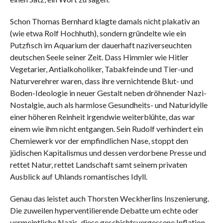
Schon Thomas Bernhard klagte damals nicht plakativ an
(wie etwa Rolf Hochhuth), sondern gründelte wie ein
Putzfisch im Aquarium der dauerhaft naziverseuchten
deutschen Seele seiner Zeit. Dass Himmler wie Hitler
Vegetarier, Antialkoholiker, Tabakfeinde und Tier-und
Naturverehrer waren, dass ihre vernichtende Blut- und
Boden-Ideologie in neuer Gestalt neben dröhnender Nazi-
Nostalgie, auch als harmlose Gesundheits- und Naturidylle
einer höheren Reinheit irgendwie weiterblühte, das war
einem wie ihm nicht entgangen. Sein Rudolf verhindert ein
Chemiewerk vor der empfindlichen Nase, stoppt den
jüdischen Kapitalismus und dessen verdorbene Presse und
rettet Natur, rettet Landschaft samt seinem privaten
Ausblick auf Uhlands romantisches Idyll.
Genau das leistet auch Thorsten Weckherlins Inszenierung.
Die zuweilen hyperventilierende Debatte um echte oder
vermeintliche Nazis, diese geschichtsvergessene Inflation