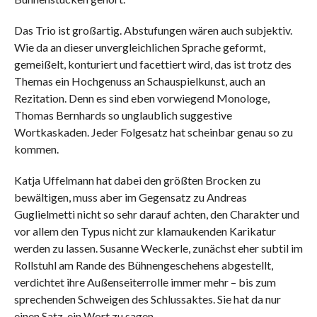
Das Trio ist großartig. Abstufungen wären auch subjektiv.
Wie da an dieser unvergleichlichen Sprache geformt,
gemeißelt, konturiert und facettiert wird, das ist trotz des
Themas ein Hochgenuss an Schauspielkunst, auch an
Rezitation. Denn es sind eben vorwiegend Monologe,
Thomas Bernhards so unglaublich suggestive
Wortkaskaden. Jeder Folgesatz hat scheinbar genau so zu
kommen.
Katja Uffelmann hat dabei den größten Brocken zu
bewältigen, muss aber im Gegensatz zu Andreas
Guglielmetti nicht so sehr darauf achten, den Charakter und
vor allem den Typus nicht zur klamaukenden Karikatur
werden zu lassen. Susanne Weckerle, zunächst eher subtil im
Rollstuhl am Rande des Bühnengeschehens abgestellt,
verdichtet ihre Außenseiterrolle immer mehr – bis zum
sprechenden Schweigen des Schlussaktes. Sie hat da nur
einen Satz, ein Wort zu sagen.