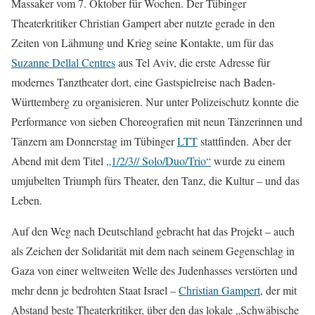
Massaker vom 7. Oktober für Wochen. Der Tübinger
Theaterkritiker Christian Gampert aber nutzte gerade in den
Zeiten von Lähmung und Krieg seine Kontakte, um für das
Suzanne Dellal Centres
aus Tel Aviv, die erste Adresse für
modernes Tanztheater dort, eine Gastspielreise nach Baden-
Württemberg zu organisieren. Nur unter Polizeischutz konnte die
Performance von sieben Choreografien mit neun Tänzerinnen und
Tänzern am Donnerstag im Tübinger
LTT
stattfinden. Aber der
Abend mit dem Titel
„1/2/3// Solo/Duo/Trio“
wurde zu einem
umjubelten Triumph fürs Theater, den Tanz, die Kultur – und das
Leben.
Auf den Weg nach Deutschland gebracht hat das Projekt – auch
als Zeichen der Solidarität mit dem nach seinem Gegenschlag in
Gaza von einer weltweiten Welle des Judenhasses verstörten und
mehr denn je bedrohten Staat Israel –
Christian Gampert
, der mit
Abstand beste Theaterkritiker, über den das lokale „Schwäbische