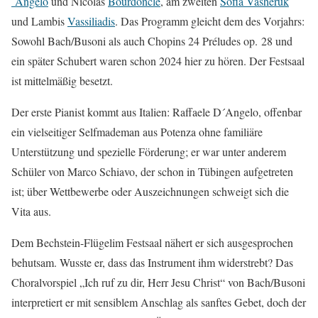
´Angelo
und Nicolas
Bourdoncle
, am zweiten
Sofia Vasheruk
und Lambis
Vassiliadis
. Das Programm gleicht dem des Vorjahrs:
Sowohl Bach/Busoni als auch Chopins 24 Préludes op. 28 und
ein später Schubert waren schon 2024 hier zu hören. Der Festsaal
ist mittelmäßig besetzt.
Der erste Pianist kommt aus Italien: Raffaele D´Angelo, offenbar
ein vielseitiger Selfmademan aus Potenza ohne familiäre
Unterstützung und spezielle Förderung; er war unter anderem
Schüler von Marco Schiavo, der schon in Tübingen aufgetreten
ist; über Wettbewerbe oder Auszeichnungen schweigt sich die
Vita aus.
Dem Bechstein-Flügelim Festsaal nähert er sich ausgesprochen
behutsam. Wusste er, dass das Instrument ihm widerstrebt? Das
Choralvorspiel „Ich ruf zu dir, Herr Jesu Christ“ von Bach/Busoni
interpretiert er mit sensiblem Anschlag als sanftes Gebet, doch der