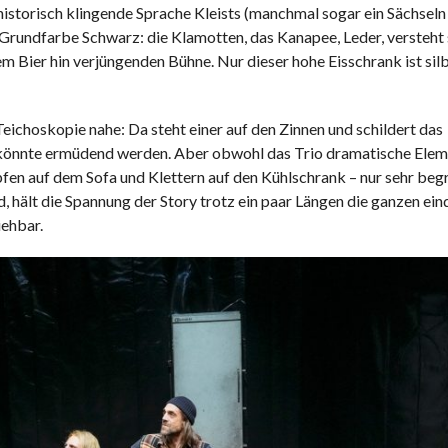
historisch klingende Sprache Kleists (manchmal sogar ein Sächseln
rundfarbe Schwarz: die Klamotten, das Kanapee, Leder, versteht s
m Bier hin verjüngenden Bühne. Nur dieser hohe Eisschrank ist sil
eichoskopie nahe: Da steht einer auf den Zinnen und schildert das
 könnte ermüdend werden. Aber obwohl das Trio dramatische Elem
fen auf dem Sofa und Klettern auf den Kühlschrank – nur sehr beg
, hält die Spannung der Story trotz ein paar Längen die ganzen eind
iehbar.