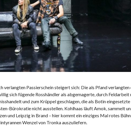
h verlangten Passierschein steigert sich: Die als Pfand verlangten
llig sich fügende Rosshändler als abgemagerte, durch Feldarbeit
 misshandelt und zum Krüppel geschlagen, die als Botin eingesetz
rsten-Bürokratie nicht ausstellen. Kohlhaas läuft Amok, sammelt u
zen und Leipzig in Brand – hier kommt ein einziges Mal rotes Bühne
eintyrannen Wenzel von Tronka auszuliefern.