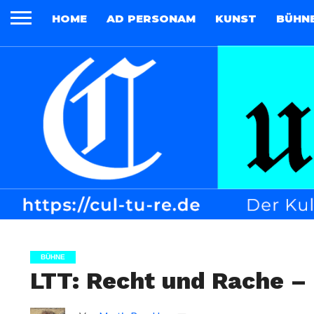
HOME
AD PERSONAM
KUNST
BÜHN
BÜHNE
LTT: Recht und Rache –