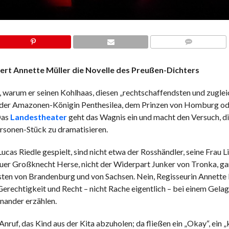
COMMENTS
iert Annette Müller die Novelle des Preußen-Dichters
warum er seinen Kohlhaas, diesen „rechtschaffendsten und zuglei
n, der Amazonen-Königin Penthesilea, dem Prinzen von Homburg o
Das
Landestheater
geht das Wagnis ein und macht den Versuch, d
Personen-Stück zu dramatisieren.
cas Riedle gespielt, sind nicht etwa der Rosshändler, seine Frau L
euer Großknecht Herse, nicht der Widerpart Junker von Tronka, ga
rsten von Brandenburg und von Sachsen. Nein, Regisseurin Annette M
Gerechtigkeit und Recht – nicht Rache eigentlich – bei einem Gelag
nander erzählen.
uf, das Kind aus der Kita abzuholen; da fließen ein „Okay“, ein „