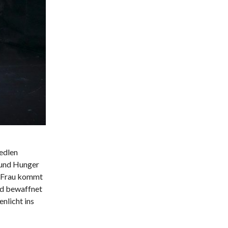
 edlen
 und Hunger
te Frau kommt
nd bewaffnet
nlicht ins