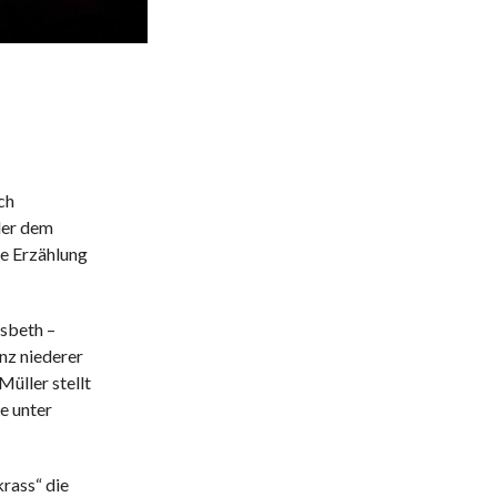
ch
der dem
ie Erzählung
isbeth –
nz niederer
üller stellt
e unter
krass“ die