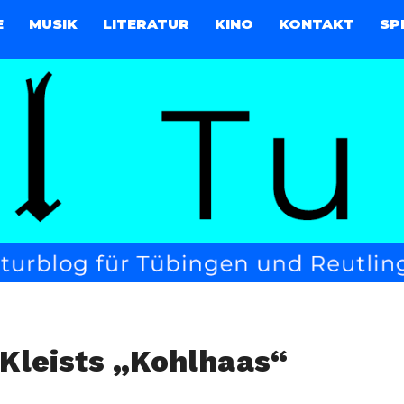
E
MUSIK
LITERATUR
KINO
KONTAKT
SP
 Kleists „Kohlhaas“