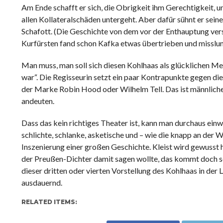
Am Ende schafft er sich, die Obrigkeit ihm Gerechtigkeit, u
allen Kollateralschäden untergeht. Aber dafür sühnt er se
Schafott. (Die Geschichte von dem vor der Enthauptung ver
Kurfürsten fand schon Kafka etwas übertrieben und misslun
Man muss, man soll sich diesen Kohlhaas als glücklichen Men
war“. Die Regisseurin setzt ein paar Kontrapunkte gegen 
der Marke Robin Hood oder Wilhelm Tell. Das ist männliche,
andeuten.
Dass das kein richtiges Theater ist, kann man durchaus ein
schlichte, schlanke, asketische und – wie die knapp an de
Inszenierung einer großen Geschichte. Kleist wird gewusst 
der Preußen-Dichter damit sagen wollte, das kommt doch sc
dieser dritten oder vierten Vorstellung des Kohlhaas in d
ausdauernd.
RELATED ITEMS: