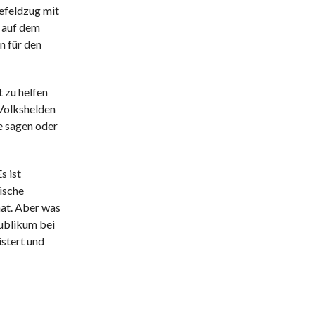
hefeldzug mit
d auf dem
n für den
t zu helfen
 Volkshelden
e sagen oder
s ist
ische
hat. Aber was
Publikum bei
istert und