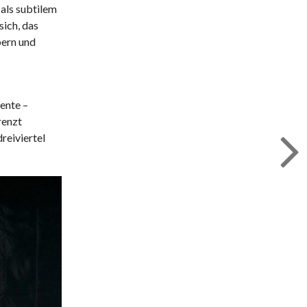
 als subtilem
ich, das
bern und
ente –
renzt
reiviertel