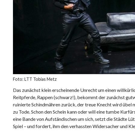
Foto: LTT Tobias Metz
Das zunächst klein erscheinende Unrecht um einen willkürlic
Reitpferde, Rappen (schwarz!), bekommt der zunächst gutwi
ruinierte Schindmähren zurück, der treue Knecht wird übel
zu Tode. Schon den Schein kann oder will eine tumbe Kurfü
eine Bande von Aufständischen um sich, setzt die Städte Lüt
Spiel – und fordert, ihm den verhassten Widersacher und Kl