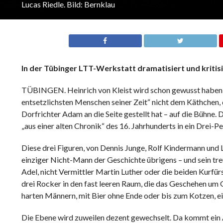
Lucas Riedle. Bild: Bernklau
In der Tübinger LTT-Werkstatt dramatisiert und kritis
TÜBINGEN. Heinrich von Kleist wird schon gewusst haben, 
entsetzlichsten Menschen seiner Zeit“ nicht dem Käthche
Dorfrichter Adam an die Seite gestellt hat – auf die Bühne. 
„aus einer alten Chronik“ des 16. Jahrhunderts in ein Drei-
Diese drei Figuren, von Dennis Junge, Rolf Kindermann und Lu
einziger Nicht-Mann der Geschichte übrigens – und sein tr
Adel, nicht Vermittler Martin Luther oder die beiden Kurfü
drei Rocker in den fast leeren Raum, die das Geschehen um 
harten Männern, mit Bier ohne Ende oder bis zum Kotzen, ei
Die Ebene wird zuweilen dezent gewechselt. Da kommt ein Anr