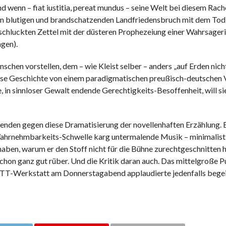
nd wenn – fiat iustitia, pereat mundus – seine Welt bei diesem Rac
inen blutigen und brandschatzenden Landfriedensbruch mit dem To
schluckten Zettel mit der düsteren Prophezeiung einer Wahrsageri
gen).
schen vorstellen, dem – wie Kleist selber – anders „auf Erden nich
diese Geschichte von einem paradigmatischen preußisch-deutschen
 in sinnloser Gewalt endende Gerechtigkeits-Besoffenheit, will si
wenden gegen diese Dramatisierung der novellenhaften Erzählung. E
r Wahrnehmbarkeits-Schwelle karg untermalende Musik – minimalist
haben, warum er den Stoff nicht für die Bühne zurechtgeschnitten 
hon ganz gut rüber. Und die Kritik daran auch. Das mittelgroße 
er LTT-Werkstatt am Donnerstagabend applaudierte jedenfalls bege