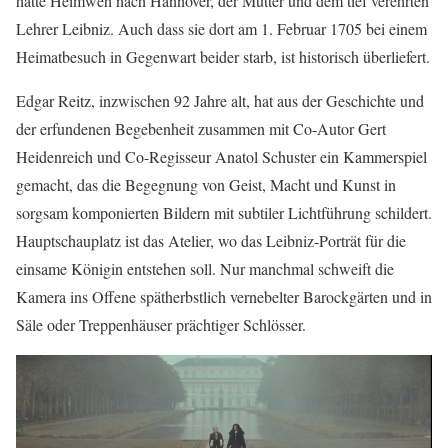
hatte Heimweh nach Hannover, der Mutter und dem tief verehrten
Lehrer Leibniz. Auch dass sie dort am 1. Februar 1705 bei einem
Heimatbesuch in Gegenwart beider starb, ist historisch überliefert.
Edgar Reitz, inzwischen 92 Jahre alt, hat aus der Geschichte und
der erfundenen Begebenheit zusammen mit Co-Autor Gert
Heidenreich und Co-Regisseur Anatol Schuster ein Kammerspiel
gemacht, das die Begegnung von Geist, Macht und Kunst in
sorgsam komponierten Bildern mit subtiler Lichtführung schildert.
Hauptschauplatz ist das Atelier, wo das Leibniz-Porträt für die
einsame Königin entstehen soll. Nur manchmal schweift die
Kamera ins Offene spätherbstlich vernebelter Barockgärten und in
Säle oder Treppenhäuser prächtiger Schlösser.