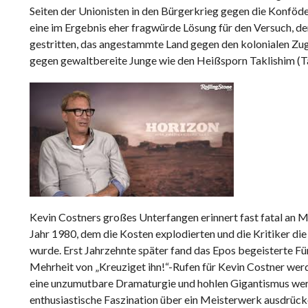
Seiten der Unionisten in den Bürgerkrieg gegen die Konföder
eine im Ergebnis eher fragwürde Lösung für den Versuch, d
gestritten, das angestammte Land gegen den kolonialen Zugri
gegen gewaltbereite Junge wie den Heißsporn Taklishim (
Kevin Costners großes Unterfangen erinnert fast fatal an 
Jahr 1980, dem die Kosten explodierten und die Kritiker di
wurde. Erst Jahrzehnte später fand das Epos begeisterte Für
Mehrheit von „Kreuziget ihn!“-Rufen für Kevin Costner wer
eine unzumutbare Dramaturgie und hohlen Gigantismus werd
enthusiastische Faszination über ein Meisterwerk ausdrück