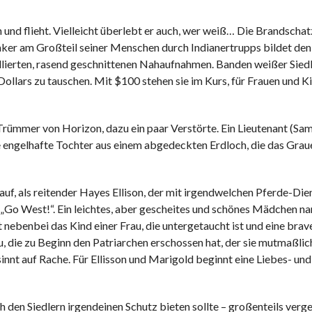
n und flieht. Vielleicht überlebt er auch, wer weiß… Die Brandscha
er am Großteil seiner Menschen durch Indianertrupps bildet den
etaillierten, rasend geschnittenen Nahaufnahmen. Banden weißer Sie
 Dollars zu tauschen. Mit $100 stehen sie im Kurs, für Frauen und 
rümmer von Horizon, dazu ein paar Verstörte. Ein Lieutenant (Sa
re engelhafte Tochter aus einem abgedeckten Erdloch, die das Grau
auf, als reitender Hayes Ellison, der mit irgendwelchen Pferde-Die
s „Go West!“. Ein leichtes, aber gescheites und schönes Mädchen 
nebenbei das Kind einer Frau, die untergetaucht ist und eine brav
au, die zu Beginn den Patriarchen erschossen hat, der sie mutmaßlic
sinnt auf Rache. Für Ellisson und Marigold beginnt eine Liebes- und
ch den Siedlern irgendeinen Schutz bieten sollte – großenteils verge