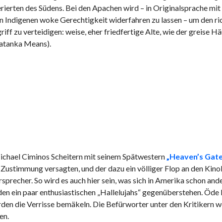
ierten des Südens. Bei den Apachen wird – in Originalsprache mit 
en Indigenen woke Gerechtigkeit widerfahren zu lassen – um den r
ff zu verteidigen: weise, eher friedfertige Alte, wie der greise Hä
Tatanka Means).
Michael Ciminos Scheitern mit seinem Spätwestern
„Heaven’s Gate
e Zustimmung versagten, und der dazu ein völliger Flop an den Kin
sprecher. So wird es auch hier sein, was sich in Amerika schon ande
den ein paar enthusiastischen „Hallelujahs“ gegenüberstehen. Öde
en die Verrisse bemäkeln. Die Befürworter unter den Kritikern w
en.