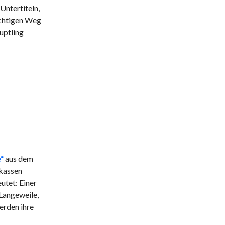
Untertiteln,
ichtigen Weg
uptling
“
aus dem
okassen
utet: Einer
 Langeweile,
erden ihre