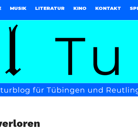
E
MUSIK
LITERATUR
KINO
KONTAKT
SP
verloren