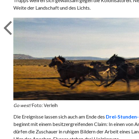
Trupps wehren sich gewaltsam gegen die Kolonisatoren. N
Weite der Landschaft und des Lichts.
Go west!
Foto: Verleih
Die Ereignisse lassen sich auch am Ende des
Drei-Stunden
beginnt mit einem besitzergreifenden Claim: In einen von
dürfen die Zuschauer in ruhigen Bildern der Arbeit eines 
Ufer des Apachen-Flusses stehen drei Holzkreuze.