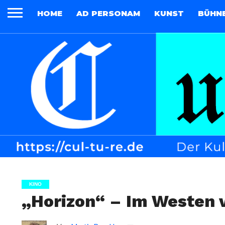
HOME
AD PERSONAM
KUNST
BÜHN
KINO
„Horizon“ – Im Westen 