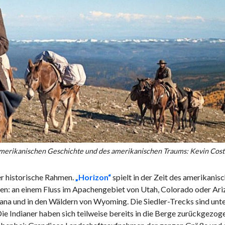
 amerikanischen Geschichte und des amerikanischen Traums: Kevin Cost
der historische Rahmen.
„Horizon“
spielt in der Zeit des amerikanis
n: an einem Fluss im Apachengebiet von Utah, Colorado oder Ari
na und in den Wäldern von Wyoming. Die Siedler-Trecks sind unt
 Indianer haben sich teilweise bereits in die Berge zurückgezoge