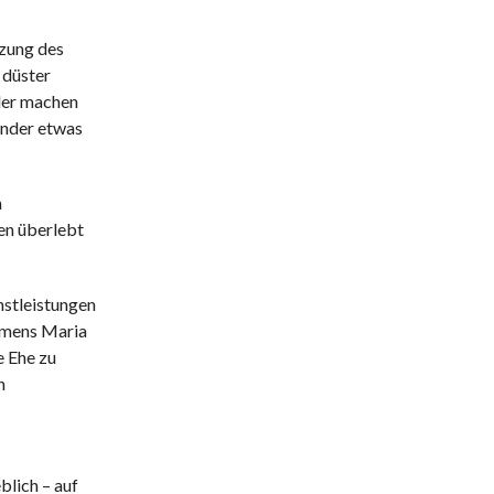
tzung des
 düster
dler machen
Kinder etwas
m
en überlebt
nstleistungen
namens Maria
e Ehe zu
h
blich – auf