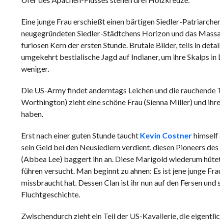
Eine junge Frau erschießt einen bärtigen Siedler-Patriarche
neugegründeten Siedler-Städtchens Horizon und das Massak
furiosen Kern der ersten Stunde. Brutale Bilder, teils in d
umgekehrt bestialische Jagd auf Indianer, um ihre Skalps in
weniger.
Die US-Army findet anderntags Leichen und die rauchende T
Worthington) zieht eine schöne Frau (Sienna Miller) und ih
haben.
Erst nach einer guten Stunde taucht
Kevin Costner
himself 
sein Geld bei den Neusiedlern verdient, diesen Pioneers de
(Abbea Lee) baggert ihn an. Diese Marigold wiederum hütet 
führen versucht. Man beginnt zu ahnen: Es ist jene junge Fr
missbraucht hat. Dessen Clan ist ihr nun auf den Fersen und 
Fluchtgeschichte.
Zwischendurch zieht ein Teil der US-Kavallerie, die eigentli