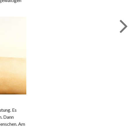
gewaltigen
utung. Es
n. Dann
 Menschen. Am