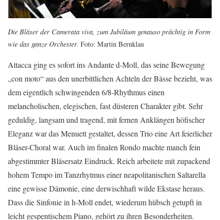
Die Bläser der Camerata viva, zum Jubiläum genauso prächtig in Form
wie das ganze Orchester.
Foto: Martin Bernklau
Attacca ging es sofort ins Andante d-Moll, das seine Bewegung
„con moto“ aus den unerbittlichen Achteln der Bässe bezieht, was
dem eigentlich schwingenden 6/8-Rhythmus einen
melancholischen, elegischen, fast düsteren Charakter gibt. Sehr
geduldig, langsam und tragend, mit fernen Anklängen höfischer
Eleganz war das Menuett gestaltet, dessen Trio eine Art feierlicher
Bläser-Choral war. Auch im finalen Rondo machte manch fein
abgestimmter Bläsersatz Eindruck. Reich arbeitete mit zupackend
hohem Tempo im Tanzrhytmus einer neapolitanischen Saltarella
eine gewisse Dämonie, eine derwischhaft wilde Ekstase heraus.
Dass die Sinfonie in h-Moll endet, wiederum hübsch getupft in
leicht gespentischem Piano, gehört zu ihren Besonderheiten.