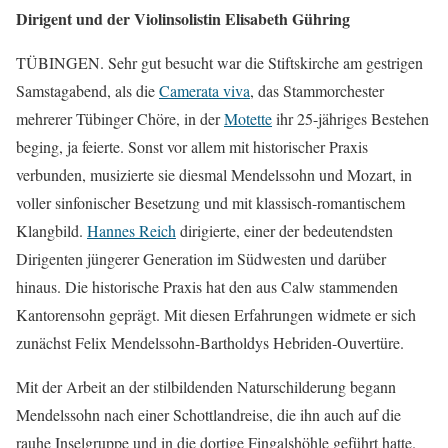
Dirigent und der Violinsolistin Elisabeth Gühring
TÜBINGEN. Sehr gut besucht war die Stiftskirche am gestrigen
Samstagabend, als die
Camerata viva
, das Stammorchester
mehrerer Tübinger Chöre, in der
Motette
ihr 25-jähriges Bestehen
beging, ja feierte. Sonst vor allem mit historischer Praxis
verbunden, musizierte sie diesmal Mendelssohn und Mozart, in
voller sinfonischer Besetzung und mit klassisch-romantischem
Klangbild.
Hannes Reich
dirigierte, einer der bedeutendsten
Dirigenten jüngerer Generation im Südwesten und darüber
hinaus. Die historische Praxis hat den aus Calw stammenden
Kantorensohn geprägt. Mit diesen Erfahrungen widmete er sich
zunächst Felix Mendelssohn-Bartholdys Hebriden-Ouvertüre.
Mit der Arbeit an der stilbildenden Naturschilderung begann
Mendelssohn nach einer Schottlandreise, die ihn auch auf die
rauhe Inselgruppe und in die dortige Fingalshöhle geführt hatte.