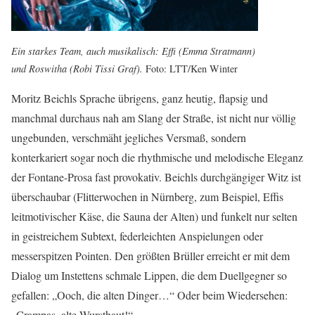
Ein starkes Team, auch musikalisch: Effi (Emma Stratmann)
und Roswitha (Robi Tissi Graf).
Foto: LTT/Ken Winter
Moritz Beichls Sprache übrigens, ganz heutig, flapsig und
manchmal durchaus nah am Slang der Straße, ist nicht nur völlig
ungebunden, verschmäht jegliches Versmaß, sondern
konterkariert sogar noch die rhythmische und melodische Eleganz
der Fontane-Prosa fast provokativ. Beichls durchgängiger Witz ist
überschaubar (Flitterwochen in Nürnberg, zum Beispiel, Effis
leitmotivischer Käse, die Sauna der Alten) und funkelt nur selten
in geistreichem Subtext, federleichten Anspielungen oder
messerspitzen Pointen. Den größten Brüller erreicht er mit dem
Dialog um Instettens schmale Lippen, die dem Duellgegner so
gefallen: „Ooch, die alten Dinger…“ Oder beim Wiedersehen:
„Crampas, alte Wursthaut!“