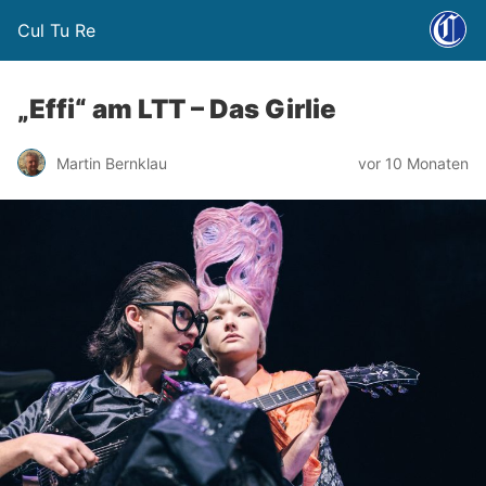
Cul Tu Re
„Effi“ am LTT – Das Girlie
Martin Bernklau
vor 10 Monaten