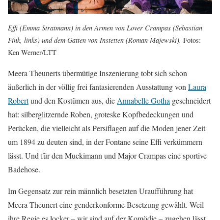
Effi (Emma Stratmann) in den Armen von Lover Crampas (Sebastian
Fink, links) und dem Gatten von Instetten (Roman Majewski).
Fotos:
Ken Werner/LTT
Meera Theunerts übermütige Inszenierung tobt sich schon
äußerlich in der völlig frei fantasierenden Ausstattung von
Laura
Robert
und den Kostümen aus, die
Annabelle Gotha
geschneidert
hat: silberglitzernde Roben, groteske Kopfbedeckungen und
Perücken, die vielleicht als Persiflagen auf die Moden jener Zeit
um 1894 zu deuten sind, in der Fontane seine Effi verkümmern
lässt. Und für den Muckimann und Major Crampas eine sportive
Badehose.
Im Gegensatz zur rein männlich besetzten Uraufführung hat
Meera Theunert eine genderkonforme Besetzung gewählt. Weil
ihre Regie es locker – wir sind auf der Komödie – zugehen lässt,