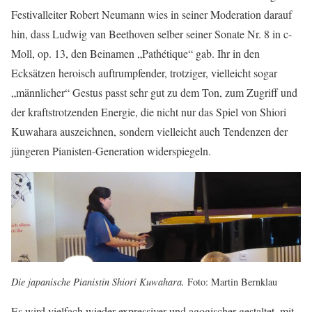
Festivalleiter Robert Neumann wies in seiner Moderation darauf
hin, dass Ludwig van Beethoven selber seiner Sonate Nr. 8 in c-
Moll, op. 13, den Beinamen „Pathétique“ gab. Ihr in den
Ecksätzen heroisch auftrumpfender, trotziger, vielleicht sogar
„männlicher“ Gestus passt sehr gut zu dem Ton, zum Zugriff und
der kraftstrotzenden Energie, die nicht nur das Spiel von Shiori
Kuwahara auszeichnen, sondern vielleicht auch Tendenzen der
jüngeren Pianisten-Generation widerspiegeln.
Die japanische Pianistin Shiori Kuwahara.
Foto: Martin Bernklau
Es wird vielfach wieder expressiver und agogischer gestaltet, mit