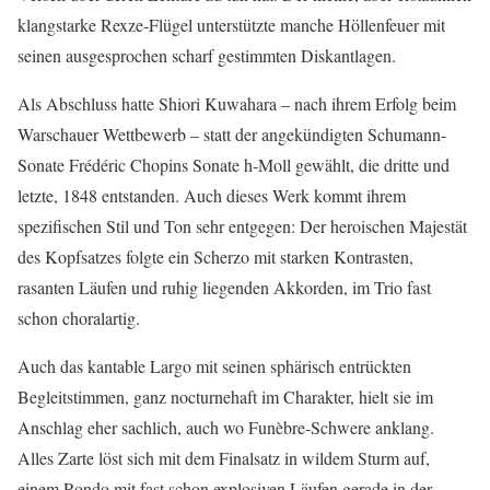
klangstarke Rexze-Flügel unterstützte manche Höllenfeuer mit
seinen ausgesprochen scharf gestimmten Diskantlagen.
Als Abschluss hatte Shiori Kuwahara – nach ihrem Erfolg beim
Warschauer Wettbewerb – statt der angekündigten Schumann-
Sonate Frédéric Chopins Sonate h-Moll gewählt, die dritte und
letzte, 1848 entstanden. Auch dieses Werk kommt ihrem
spezifischen Stil und Ton sehr entgegen: Der heroischen Majestät
des Kopfsatzes folgte ein Scherzo mit starken Kontrasten,
rasanten Läufen und ruhig liegenden Akkorden, im Trio fast
schon choralartig.
Auch das kantable Largo mit seinen sphärisch entrückten
Begleitstimmen, ganz nocturnehaft im Charakter, hielt sie im
Anschlag eher sachlich, auch wo Funèbre-Schwere anklang.
Alles Zarte löst sich mit dem Finalsatz in wildem Sturm auf,
einem Rondo mit fast schon explosiven Läufen gerade in der