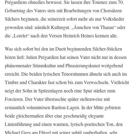
Prégardiens ohnedies bewusst. Sie lassen ihre Tournee zum 70.
Geburtstag des Vaters stets mit Bearbeitungen von Chorsätzen
Silchers beginnen, die seinerzeit sofort mehr als nur Volkslieder
geworden sind: nämlich Kulturgut. „Ännchen von Tharau“ oder
die „Lorelei“ nach den Versen Heinrich Heines kennen alle.
Was sich sofort bei den im Duett beginnenden Silcher-Stücken
hören ließ: Julien Prégardien hat seinen Vater nicht nur in dessen
phänomenaler Stimmkultur und Phrasierungskunst weitgehend
erreicht. Die beiden lyrischen Tenorstimmen ähneln sich auch im
Timbre und Charakter fast schon bis zum Verwechseln. Vielleicht
neigt der Sohn in Spitzenlagen noch eine Spur stärker zum
Forcieren. Der Vater überraschte später stellenweise mit
erstaunlich voluminösen Bariton-Lagen. In der Mitte gebieten
beide gleichermaßen über eine geschmeidig elegante
Linienführung und einen warmen, lyrisch-poetischen Ton, den
Michael Gees am Flügel mit seiner subtil zauberhaften, sehr