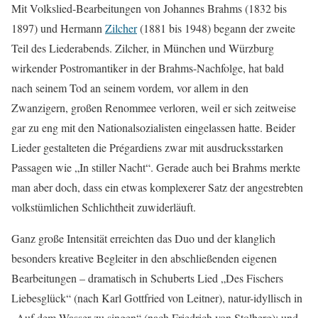
Mit Volkslied-Bearbeitungen von Johannes Brahms (1832 bis
1897) und Hermann
Zilcher
(1881 bis 1948) begann der zweite
Teil des Liederabends. Zilcher, in München und Würzburg
wirkender Postromantiker in der Brahms-Nachfolge, hat bald
nach seinem Tod an seinem vordem, vor allem in den
Zwanzigern, großen Renommee verloren, weil er sich zeitweise
gar zu eng mit den Nationalsozialisten eingelassen hatte. Beider
Lieder gestalteten die Prégardiens zwar mit ausdrucksstarken
Passagen wie „In stiller Nacht“. Gerade auch bei Brahms merkte
man aber doch, dass ein etwas komplexerer Satz der angestrebten
volkstümlichen Schlichtheit zuwiderläuft.
Ganz große Intensität erreichten das Duo und der klanglich
besonders kreative Begleiter in den abschließenden eigenen
Bearbeitungen – dramatisch in Schuberts Lied „Des Fischers
Liebesglück“ (nach Karl Gottfried von Leitner), natur-idyllisch in
„Auf dem Wasser zu singen“ (nach Friedrich von Stolberg); und