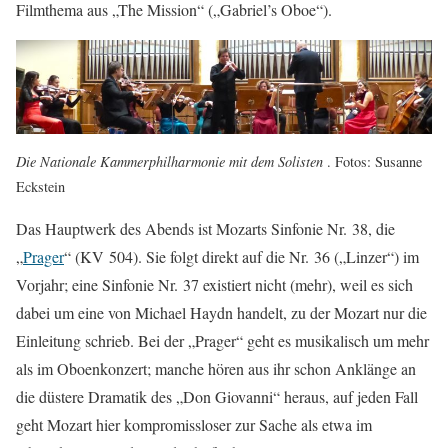
Filmthema aus „The Mission“ („Gabriel’s Oboe“).
Die Nationale Kammerphilharmonie mit dem Solisten
. Fotos: Susanne
Eckstein
Das Hauptwerk des Abends ist Mozarts Sinfonie Nr. 38, die
„
Prager
“ (KV 504). Sie folgt direkt auf die Nr. 36 („Linzer“) im
Vorjahr; eine Sinfonie Nr. 37 existiert nicht (mehr), weil es sich
dabei um eine von Michael Haydn handelt, zu der Mozart nur die
Einleitung schrieb. Bei der „Prager“ geht es musikalisch um mehr
als im Oboenkonzert; manche hören aus ihr schon Anklänge an
die düstere Dramatik des „Don Giovanni“ heraus, auf jeden Fall
geht Mozart hier kompromissloser zur Sache als etwa im