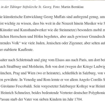
in der Tübinger Stiftskirche St. Georg.
Foto: Martin Bernklau
e künstlerische Entwicklung Georg Muffats sind aufregend genug, um
st wichtig zu wissen, dass bis weit in die Neuzeit hinein Musiker wie 
Künstler und Kunsthandwerker wie die Steinmetze) besonders mobil zu 
tlichen Herrschern und Höfen begehrtes, aber auch gewisser Grundrech
hrendes Volk“ wie viele Juden, Jenischen oder Zigeuner, aber selten au
 etablierte Kaufleute.
lter nach Schlettstadt und ging vom Elsass aus nach Paris, um dort bei
 nach Straßburg und Molsheim, floh von dort (wegen der Kriege Ludwig
ünchen, Prag und Wien (wo er heiratete), schließlich in Salzburg, von
ien gewährte. In Venedig und Rom lernte er vor allem Angelo Corellis S
 Girolamo Fescobaldi. Sein vorgesetzter Salzburger Kollege war Heinri
n Heinrich Schmelzer, beides bedeutende Vertreter deutscher Polyphoni
Passau starb der Vater von sieben Kindern im Jahr 1704.