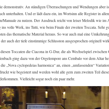
 nie demonstrativ. An ständigen Überraschungen und Wendungen aber is
auch unterhalten. Und er lädt dazu ein, im Wortsinn alle Register in all
uren/Manuale zu nutzen. Der Ausdruck reicht von leiser Melodik wie im 
 ins volle Werk, ins Tutti, wie beim Finale der zweiten Toccata. Sehr g
isten das thematische Material heraus. So war auch mal eine Umkehru
der auch der tiefe einstimmige Schlusston ausgesprochen originell wirk
 diesen Toccaten die Ciacona in G-Dur, die als Wechselspiel zwische
denbach ging dazu von der Orgelempore ans Cembalo vor dem Altar her
ch die „Nova cyclopedeias harmonica“ an, einen „umfassenden“ Variatio
ruckt wie begeistert und werden wohl alle gern zum zweiten Teil diese
derkommen. Vielleicht sogar noch ein paar mehr.