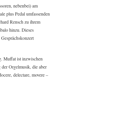
ssoren, nebenbei) am
uale plus Pedal umfassenden
ichard Rensch zu ihrem
balo hinzu. Dieses
em Gesprächskonzert
. Muffat ist inzwischen
 der Orgelmusik, die aber
docere, delectare, movere –