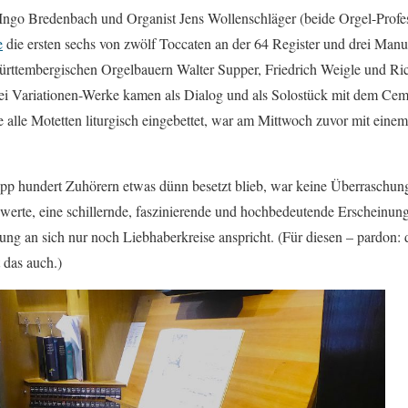
Ingo Bredenbach und Organist Jens Wollenschläger (beide Orgel-Profe
e
die ersten sechs von zwölf Toccaten an der 64 Register und drei Man
württembergischen Orgelbauern Walter Supper, Friedrich Weigle und R
wei Variationen-Werke kamen als Dialog und als Solostück mit dem Cem
e alle Motetten liturgisch eingebettet, war am Mittwoch zuvor mit ein
napp hundert Zuhörern etwas dünn besetzt blieb, war keine Überraschung
werte, eine schillernde, faszinierende und hochbedeutende Erscheinung
ng an sich nur noch Liebhaberkreise anspricht. (Für diesen – pardon: 
 das auch.)