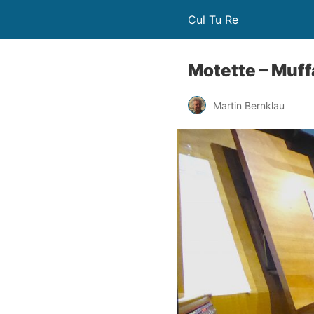
Cul Tu Re
Motette – Muff
Martin Bernklau