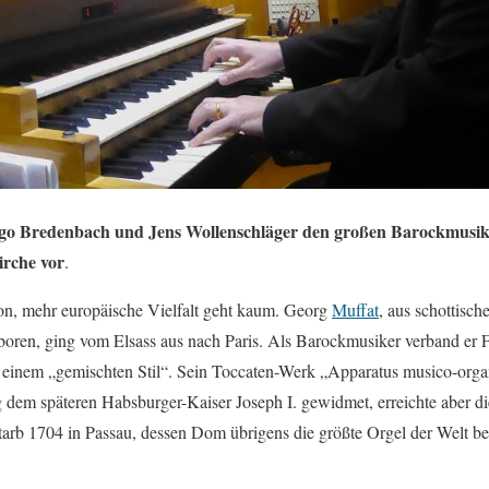
 Ingo Bredenbach und Jens Wollenschläger den großen Barockmusi
irche vor
.
 mehr europäische Vielfalt geht kaum. Georg
Muffat
, aus schottisch
oren, ging vom Elsass aus nach Paris. Als Barockmusiker verband er Fr
einem „gemischten Stil“. Sein Toccaten-Werk „Apparatus musico-organi
em späteren Habsburger-Kaiser Joseph I. gewidmet, erreichte aber di
tarb 1704 in Passau, dessen Dom übrigens die größte Orgel der Welt bes