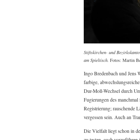
Stiftskirchen- und Bezirkskant
am Spieltisch.
Fotos: Martin B
Ingo Bredenbach und Jens Wo
farbige, abwechslungsreich
Dur-Moll-Wechsel durch Umwa
Fugierungen des manchmal fü
Registrierung; rauschende Lä
vergessen sein. Auch an Tran
Die Vielfalt liegt schon in 
zu testen, auch vorzuführen