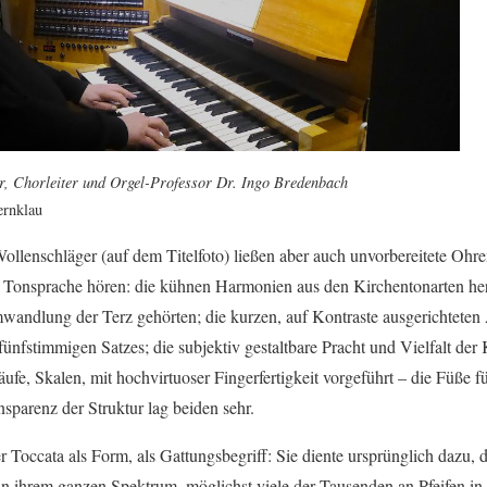
or, Chorleiter und Orgel-Professor Dr. Ingo Bredenbach
ernklau
llenschläger (auf dem Titelfoto) ließen aber auch unvorbereitete Oh
e Tonsprache hören: die kühnen Harmonien aus den Kirchentonarten her
ndlung der Terz gehörten; die kurzen, auf Kontraste ausgerichteten A
nfstimmigen Satzes; die subjektiv gestaltbare Pracht und Vielfalt der 
ufe, Skalen, mit hochvirtuoser Fingerfertigkeit vorgeführt – die Füße fü
sparenz der Struktur lag beiden sehr.
der Toccata als Form, als Gattungsbegriff: Sie diente ursprünglich dazu,
 in ihrem ganzen Spektrum, möglichst viele der Tausenden an Pfeifen in