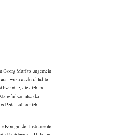
ren Georg Muffats ungemein
aus, wozu auch schlichte
bschnitte, die dichten
Klangfarben, also der
rs Pedal sollen nicht
 die Königin der Instrumente
 zig Registern aus Holz und