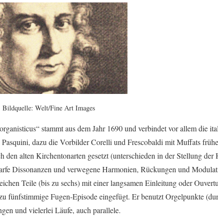
 Bildquelle: Welt/Fine Art Images
rganisticus“ stammt aus dem Jahr 1690 und verbindet vor allem die ital
Pasquini, dazu die Vorbilder Corelli und Frescobaldi mit Muffats früh
h den alten Kirchentonarten gesetzt (unterschieden in der Stellung der
harfe Dissonanzen und verwegene Harmonien, Rückungen und Modulati
ichen Teile (bis zu sechs) mit einer langsamen Einleitung oder Ouvert
bis zu fünfstimmige Fugen-Episode eingefügt. Er benutzt Orgelpunkte 
gen und vielerlei Läufe, auch parallele.