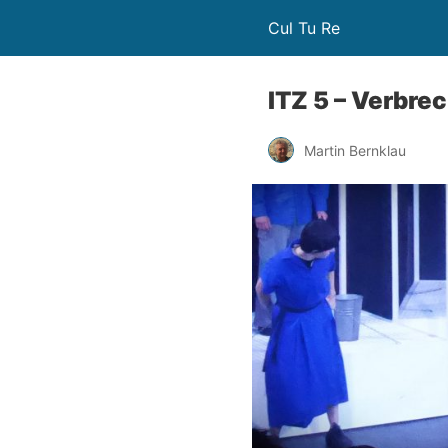
Cul Tu Re
ITZ 5 – Verbr
Martin Bernklau