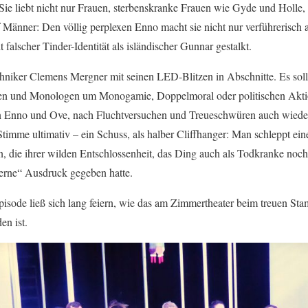
: Sie liebt nicht nur Frauen, sterbenskranke Frauen wie Gyde und Holle,
Männer: Den völlig perplexen Enno macht sie nicht nur verführerisch a
 falscher Tinder-Identität als isländischer Gunnar gestalkt.
hniker Clemens Mergner mit seinen LED-Blitzen in Abschnitte. Es soll j
n und Monologen um Monogamie, Doppelmoral oder politischen Aktion
 Enno und Ove, nach Fluchtversuchen und Treueschwüren auch wiede
timme ultimativ – ein Schuss, als halber Cliffhanger: Man schleppt ein
n, die ihrer wilden Entschlossenheit, das Ding auch als Todkranke noch
erne“ Ausdruck gegeben hatte.
isode ließ sich lang feiern, wie das am Zimmertheater beim treuen S
en ist.