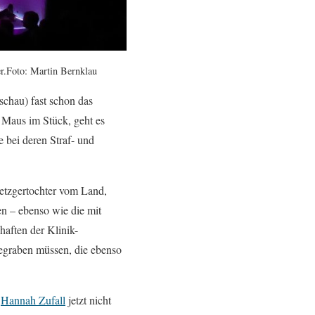
er.Foto: Martin Bernklau
schau) fast schon das
e Maus im Stück, geht es
e bei deren Straf- und
etzgertochter vom Land,
en – ebenso wie die mit
aften der Klinik-
begraben müssen, die ebenso
n
Hannah Zufall
jetzt nicht