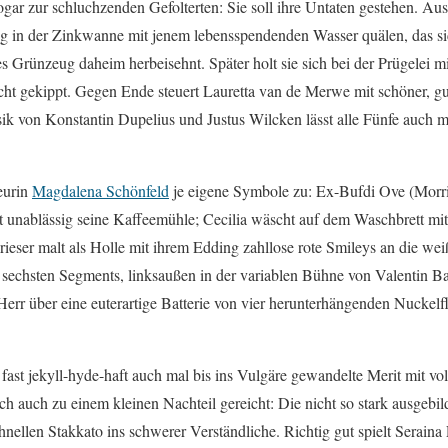
ogar zur schluchzenden Gefolterten: Sie soll ihre Untaten gestehen. Au
g in der Zinkwanne mit jenem lebensspendenden Wasser quälen, das sic
es Grünzeug daheim herbeisehnt. Später holt sie sich bei der Prügelei mi
t gekippt. Gegen Ende steuert Lauretta van de Merwe mit schöner, gut
k von Konstantin Dupelius und Justus Wilcken lässt alle Fünfe auch m
eurin
Magdalena Schönfeld
je eigene Symbole zu: Ex-Bufdi Ove (Morris
unablässig seine Kaffeemühle; Cecilia wäscht auf dem Waschbrett mit 
ieser malt als Holle mit ihrem Edding zahllose rote Smileys an die w
sechsten Segments, linksaußen in der variablen Bühne von Valentin Bau
r Herr über eine euterartige Batterie von vier herunterhängenden Nuckelf
 fast jekyll-hyde-haft auch mal bis ins Vulgäre gewandelte Merit mit vol
ch auch zu einem kleinen Nachteil gereicht: Die nicht so stark ausgebi
chnellen Stakkato ins schwerer Verständliche. Richtig gut spielt Serai