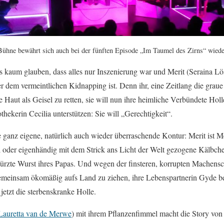
Bühne bewährt sich auch bei der fünften Episode „Im Taumel des Zirns“ wied
es kaum glauben, dass alles nur Inszenierung war und Merit (Seraina Lö
r dem vermeintlichen Kidnapping ist. Denn ihr, eine Zeitlang die grau
Haut als Geisel zu retten, sie will nun ihre heimliche Verbündete Holl
ekerin Cecilia unterstützen: Sie will „Gerechtigkeit“.
ganz eigene, natürlich auch wieder überraschende Kontur: Merit ist M
kel oder eigenhändig mit dem Strick ans Licht der Welt gezogene Kälbch
zte Wurst ihres Papas. Und wegen der finsteren, korrupten Machensch
 gemeinsam ökomäßig aufs Land zu ziehen, ihre Lebenspartnerin Gyde 
etzt die sterbenskranke Holle.
Lauretta van de Merwe
) mit ihrem Pflanzenfimmel macht die Story vo