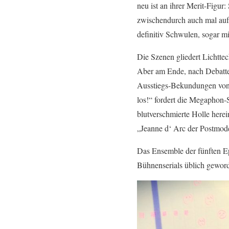
neu ist an ihrer Merit-Figur
zwischendurch auch mal auf 
definitiv Schwulen, sogar mit
Die Szenen gliedert Lichttec
Aber am Ende, nach Debatte
Ausstiegs-Bekundungen von
los!“ fordert die Megaphon-S
blutverschmierte Holle herei
„Jeanne d‘ Arc der Postmod
Das Ensemble der fünften Ep
Bühnenserials üblich geword