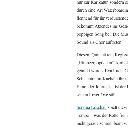
nur zur Karikatur, sondern s
durch eine Art Waterboardin
flennend für ihr verdurstend
bekommt Ätzendes ins Gesich
poppigen Song bei. Die Musi
Sound als Chor auftreten.
Diesem Quintett teilt Regiss
„Himbeerpopöchen“, kurbelt 
getunkt wurde. Eva Lucia Gr
Schlachtraum-Kacheln ihres 
Enno, der Journalist, ist de
seinen Lover Ove stillt.
Seraina Löschau
spielt diese
Tempo – was der Rolle freili
nicht gerade schreit, beim s