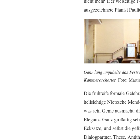
nicht mehr. Der vielseitige 
ausgezeichnete Pianist Paul
Ganz lang umjubelte das Fests
Kammerorchester.
Foto: Marti
Die frühreife formale Gelehr
hellsichtige Nietzsche Mende
was sein Genie ausmacht: di
Eleganz. Ganz großartig set
Ecksätze, und selbst die gef
Dialogpartner. These, Antit