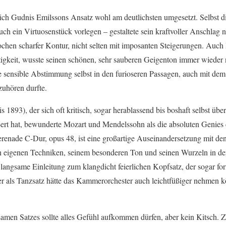
ich Gudnis Emilssons Ansatz wohl am deutlichsten umgesetzt. Selbst di
h ein Virtuosenstück vorlegen – gestaltete sein kraftvoller Anschlag ni
ochen scharfer Kontur, nicht selten mit imposanten Steigerungen. Auch
igkeit, wusste seinen schönen, sehr sauberen Geigenton immer wieder 
 sensible Abstimmung selbst in den furioseren Passagen, auch mit dem D
uhören durfte.
s 1893), der sich oft kritisch, sogar herablassend bis boshaft selbst übe
rt hat, bewunderte Mozart und Mendelssohn als die absoluten Genies 
erenade C-Dur, opus 48, ist eine großartige Auseinandersetzung mit d
nen eigenen Techniken, seinem besonderen Ton und seinen Wurzeln in de
angsame Einleitung zum klangdicht feierlichen Kopfsatz, der sogar for
r als Tanzsatz hätte das Kammerorchester auch leichtfüßiger nehmen k
samen Satzes sollte alles Gefühl aufkommen dürfen, aber kein Kitsch.