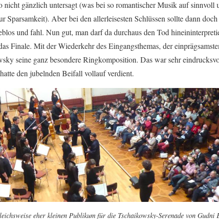
o nicht gänzlich untersagt (was bei so romantischer Musik auf sinnvoll u
zur Sparsamkeit). Aber bei den allerleisesten Schlüssen sollte dann doch 
eblos und fahl. Nun gut, man darf da durchaus den Tod hineininterpreti
as Finale. Mit der Wiederkehr des Eingangsthemas, der einprägsamsten
wsky seine ganz besondere Ringkomposition. Das war sehr eindrucksvoll
hatte den jubelnden Beifall vollauf verdient.
eichsweise eher kleinen Publikum für die Tschaikowsky-Serenade von Gudni 