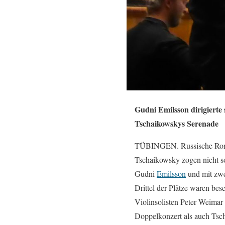
Gudni Emilsson dirigiert
Tschaikowskys Serenade
TÜBINGEN. Russische Roman
Tschaikowsky zogen nicht so,
Gudni
Emilsson
und mit zwei
Drittel der Plätze waren bes
Violinsolisten Peter Weimar
Doppelkonzert als auch Tsch