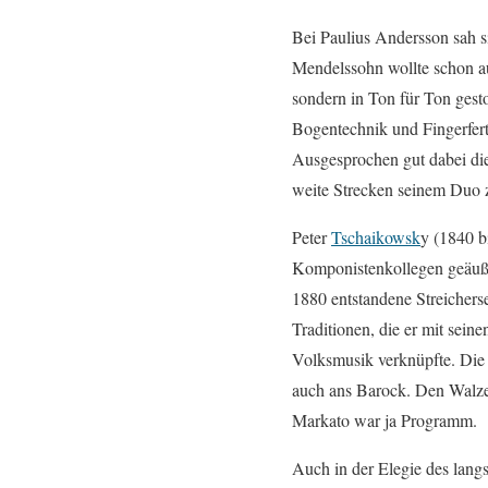
Bei Paulius Andersson sah s
Mendelssohn wollte schon auc
sondern in Ton für Ton gest
Bogentechnik und Fingerfert
Ausgesprochen gut dabei die
weite Strecken seinem Duo z
Peter
Tschaikowsk
y (1840 bi
Komponistenkollegen geäuße
1880 entstandene Streichers
Traditionen, die er mit sei
Volksmusik verknüpfte. Die l
auch ans Barock. Den Walze
Markato war ja Programm.
Auch in der Elegie des lang