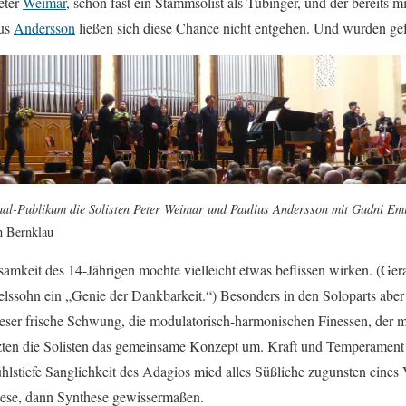
Peter
Weimar
, schon fast ein Stammsolist als Tübinger, und der bereits mi
ius
Andersson
ließen sich diese Chance nicht entgehen. Und wurden gefe
aal-Publikum die Solisten Peter Weimar und Paulius Andersson mit Gudni Em
n Bernklau
samkeit des 14-Jährigen mochte vielleicht etwas beflissen wirken. (Ger
lssohn ein „Genie der Dankbarkeit.“) Besonders in den Soloparts aber i
eser frische Schwung, die modulatorisch-harmonischen Finessen, der m
zten die Solisten das gemeinsame Konzept um. Kraft und Temperament 
ühlstiefe Sanglichkeit des Adagios mied alles Süßliche zugunsten eines
hese, dann Synthese gewissermaßen.