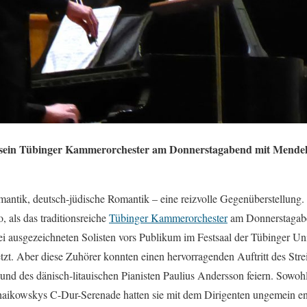
e sein Tübinger Kammerorchester am Donnerstagabend mit Mende
tik, deutsch-jüdische Romantik – eine reizvolle Gegenüberstellung
 als das traditionsreiche
Tübinger Kammerorchester
am Donnerstagabe
 ausgezeichneten Solisten vors Publikum im Festsaal der Tübinger Univ
etzt. Aber diese Zuhörer konnten einen hervorragenden Auftritt des Stre
 und des dänisch-litauischen Pianisten Paulius Andersson feiern. Sowo
aikowskys C-Dur-Serenade hatten sie mit dem Dirigenten ungemein ene