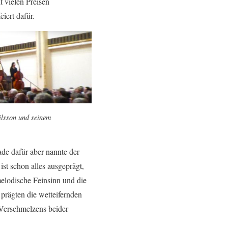
t vielen Preisen
iert dafür.
ilsson und seinem
ade dafür aber nannte der
st schon alles ausgeprägt,
elodische Feinsinn und die
prägten die wetteifernden
 Verschmelzens beider