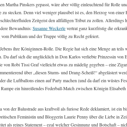
men Martha Pinskers gepasst, wäre aber völlig einleuchtend für Rolle u
e zu stecken. Denn viel weniger plausibel ist es, den Herzog von einer 
chlechterfluiden Zeitgeist den allfälligen Tribut zu zollen. Allerdings 
ndere Bewandtnis:
Susanne Weckerle
vertrat ganz kurzfristig die erkra
g vom Publikum und der Truppe völlig zu Recht gefeiert.
a Jebens ihre Königinnen-Rolle. Die Regie hat sich eine Menge an teil
. Da darf sich die unglücklich in Don Karlos verliebte Prinzessin von 
e von Robi Tissi Graf vielleicht etwas zu mädelig gegeben – eine Zigar
ommentierend über „diesen Sturm- und Drang-Scheiß!“ abgelästert werde
er die Luftballons einen auf Party machen (und da darf ein wüstes Fest
er Rampe ein hinreißendes Federball-Match zwischen Königin Elisabet
 von der Balustrade aus kraftvoll als furiose Rede deklamiert, ist ein b
ritischen Feministin und Bloggerin Laurie Penny über die Liebe in Zeit
itet als reines Statement – egal welcher Gesinnung und Botschaft – nic