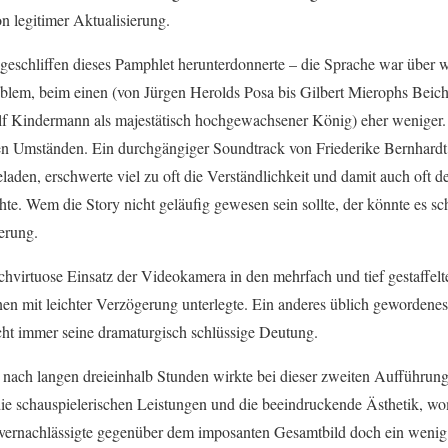
n legitimer Aktualisierung.
 geschliffen dieses Pamphlet herunterdonnerte – die Sprache war über w
oblem, beim einen (von Jürgen Herolds Posa bis Gilbert Mierophs Beich
f Kindermann als majestätisch hochgewachsener König) eher weniger. 
en Umständen. Ein durchgängiger Soundtrack von Friederike Bernhardt
laden, erschwerte viel zu oft die Verständlichkeit und damit auch oft 
hte. Wem die Story nicht geläufig gewesen sein sollte, der könnte es 
erung.
hvirtuose Einsatz der Videokamera in den mehrfach und tief gestaffelt
en mit leichter Verzögerung unterlegte. Ein anderes üblich gewordenes 
cht immer seine dramaturgisch schlüssige Deutung.
 nach langen dreieinhalb Stunden wirkte bei dieser zweiten Aufführung
r die schauspielerischen Leistungen und die beeindruckende Ästhetik, w
g vernachlässigte gegenüber dem imposanten Gesamtbild doch ein wenig