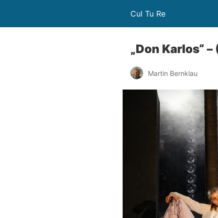
Cul Tu Re
„Don Karlos“ – 
Martin Bernklau