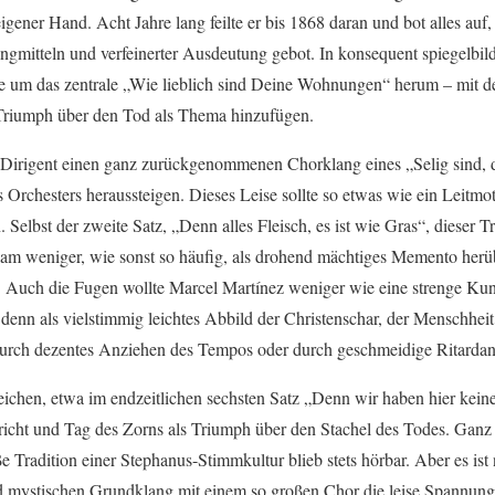
ener Hand. Acht Jahre lang feilte er bis 1868 daran und bot alles auf,
gmitteln und verfeinerter Ausdeutung gebot. In konsequent spiegelbild
tze um das zentrale „Wie lieblich sind Deine Wohnungen“ herum – mit d
Triumph über den Tod als Thema hinzufügen.
 Dirigent einen ganz zurückgenommenen Chorklang eines „Selig sind, d
Orchesters heraussteigen. Dieses Leise sollte so etwas wie ein Leitmo
Selbst der zweite Satz, „Denn alles Fleisch, es ist wie Gras“, dieser 
kam weniger, wie sonst so häufig, als drohend mächtiges Memento herüb
ng. Auch die Fugen wollte Marcel Martínez weniger wie eine strenge Ku
nn als vielstimmig leichtes Abbild der Christenschar, der Menschhei
 durch dezentes Anziehen des Tempos oder durch geschmeidige Ritardan
ichen, etwa im endzeitlichen sechsten Satz „Denn wir haben hier keine
icht und Tag des Zorns als Triumph über den Stachel des Todes. Ganz
Tradition einer Stephanus-Stimmkultur blieb stets hörbar. Aber es ist n
mystischen Grundklang mit einem so großen Chor die leise Spannung 