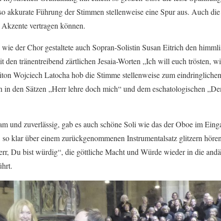
t so akkurate Führung der Stimmen stellenweise eine Spur aus. Auch die 
e Akzente vertragen können.
wie der Chor gestaltete auch Sopran-Solistin Susan Eitrich den himmlis
t den tränentreibend zärtlichen Jesaia-Worten „Ich will euch trösten, wi
riton Wojciech Latocha hob die Stimme stellenweise zum eindringlichen
en in den Sätzen „Herr lehre doch mich“ und dem eschatologischen „D
am und zuverlässig, gab es auch schöne Soli wie das der Oboe im Einga
, so klar über einem zurückgenommenen Instrumentalsatz glitzern hör
rr, Du bist würdig“, die göttliche Macht und Würde wieder in die andäc
hrt.