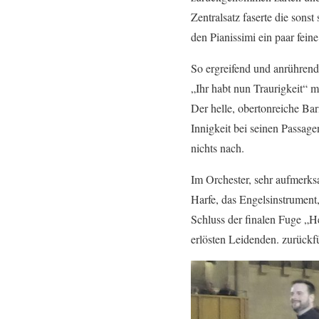
Zentralsatz faserte die sons
den Pianissimi ein paar fein
So ergreifend und anrührend 
„Ihr habt nun Traurigkeit“ mi
Der helle, obertonreiche Ba
Innigkeit bei seinen Passag
nichts nach.
Im Orchester, sehr aufmerks
Harfe, das Engelsinstrument
Schluss der finalen Fuge „He
erlösten Leidenden. zurückfü