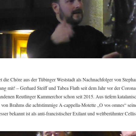
tet die Chöre aus der Tübinger Weststadt als Nachnachfolger von Steph
ang mit! – Gerhard Steiff und Tabea Flath seit dem Jahr vor der Corona
andenen Reutlinger Kammerchor schon seit 2015. Aus tiefem katalanisc
 von Brahms die achtstimmige A-cappella-Motette „O vos omnes“ sei
esser bekannt ist als anti-francistischer Exilant und weltberühmter Celli