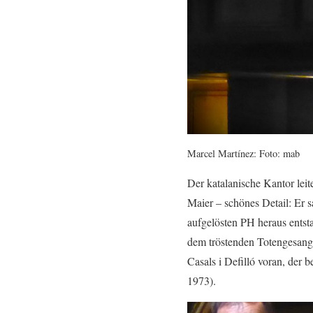
Marcel Martínez: Foto: mab
Der katalanische Kantor lei
Maier – schönes Detail: Er s
aufgelösten PH heraus entst
dem tröstenden Totengesang
Casals i Defilló voran, der b
1973).